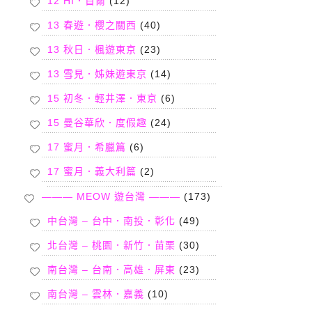
12 HI．首爾
(12)
13 春遊．櫻之關西
(40)
13 秋日．楓遊東京
(23)
13 雪見．姊妹遊東京
(14)
15 初冬．輕井澤．東京
(6)
15 曼谷華欣．度假趣
(24)
17 蜜月．希臘篇
(6)
17 蜜月．義大利篇
(2)
——— MEOW 遊台灣 ———
(173)
中台灣 – 台中．南投．彰化
(49)
北台灣 – 桃園．新竹．苗栗
(30)
南台灣 – 台南．高雄．屏東
(23)
南台灣 – 雲林．嘉義
(10)