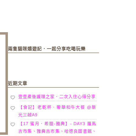
兩隻貓咪嬉遊記．一起分享吃喝玩樂
近期文章
壹壹產後護理之家．二次入住心得分享
【食記】老乾杯．奢華和牛大餐 @新
光三越A9
【17 蜜月．希臘-雅典】- DAY3 羅馬
古市集、雅典古市集、哈德良圖書館、