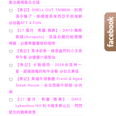
憲法廣場衛兵交接
【食記】SHELL OUT TAIWAN．別再
滑手機了．來嚐嚐馬來西亞手抓海鮮
@信義ATT 4 FUN
【17 蜜月．希臘-雅典】- DAY3 雅典
衛城(Acropolis)．見識壯觀的帕德嫩
神廟．必嘗希臘優格和咖啡
【食記】青沐初食．綠意盎然的小文青
早午餐 @捷運六張犁站
【食記】大腕燒肉．2018米其林一
星．超級過癮的和牛全餐 @台北東區
【食記】美福牛排餐廳 Fresh & Aged
Steak House．台北頂級牛排館 @內
湖
【17 蜜月．希臘-雅典】- DAY2
Lykavittos Hill 利卡維多斯山丘．閃閃
發光的雅典夜景