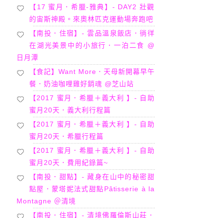
【17 蜜月．希臘-雅典】- DAY2 壯觀
的宙斯神殿。來奧林匹克運動場奔跑吧
【南投．住宿】- 雲品溫泉飯店．徜徉
在湖光美景中的小旅行．一泊二食 @
日月潭
【食記】Want More．天母新開幕早午
餐．奶油咖哩雞好銷魂 @芝山站
【2017 蜜月．希臘＋義大利 】- 自助
蜜月20天．義大利行程篇
【2017 蜜月．希臘＋義大利 】- 自助
蜜月20天．希臘行程篇
【2017 蜜月．希臘＋義大利 】- 自助
蜜月20天．費用紀錄篇~
【南投．甜點】- 藏身在山中的秘密甜
點屋．蒙塔妮法式甜點Pâtisserie à la
Montagne ＠清境
【南投．住宿】- 清境佛羅倫斯山莊．