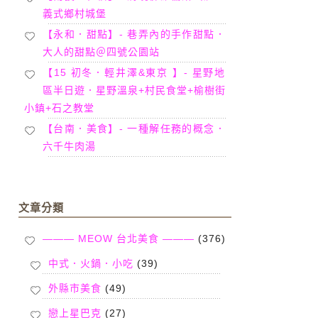
義式鄉村城堡
【永和．甜點】- 巷弄內的手作甜點．
大人的甜點＠四號公園站
【15 初冬．輕井澤&東京 】- 星野地
區半日遊．星野溫泉+村民食堂+榆樹街
小鎮+石之教堂
【台南．美食】- 一種解任務的概念．
六千牛肉湯
文章分類
——— MEOW 台北美食 ———
(376)
中式．火鍋．小吃
(39)
外縣市美食
(49)
戀上星巴克
(27)