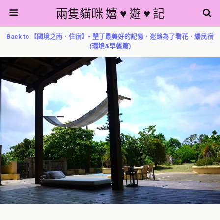
兩隻貓咪 嬉 ♥ 遊 ♥ 記
Back to 【國境之南．住宿】- 墾丁最美好的記憶．迷路為了看花．緩民宿
(環境&早餐篇)