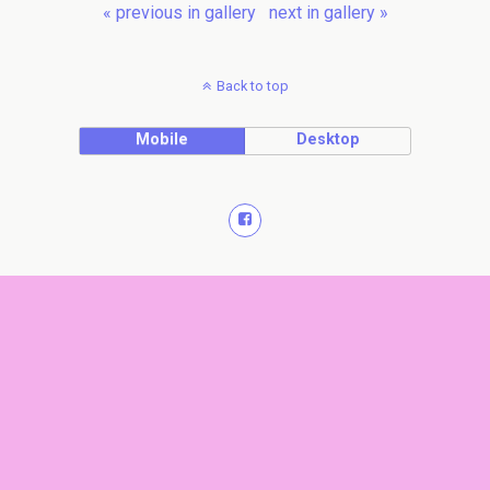
« previous in gallery
next in gallery »
Back to top
Mobile
Desktop