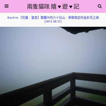
兩隻貓咪 嬉 ♥ 遊 ♥ 記
Back to 【花蓮．富里】雲霧中的六十石山．季節限定的金針花之美
(2013.08.31)