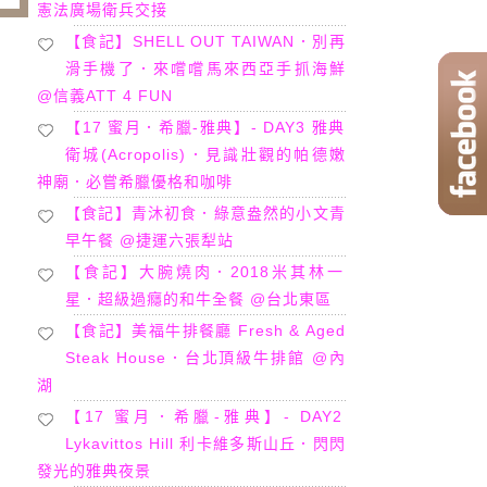
憲法廣場衛兵交接
【食記】SHELL OUT TAIWAN．別再
滑手機了．來嚐嚐馬來西亞手抓海鮮
@信義ATT 4 FUN
【17 蜜月．希臘-雅典】- DAY3 雅典
衛城(Acropolis)．見識壯觀的帕德嫩
神廟．必嘗希臘優格和咖啡
【食記】青沐初食．綠意盎然的小文青
早午餐 @捷運六張犁站
【食記】大腕燒肉．2018米其林一
星．超級過癮的和牛全餐 @台北東區
【食記】美福牛排餐廳 Fresh & Aged
Steak House．台北頂級牛排館 @內
湖
【17 蜜月．希臘-雅典】- DAY2
Lykavittos Hill 利卡維多斯山丘．閃閃
發光的雅典夜景