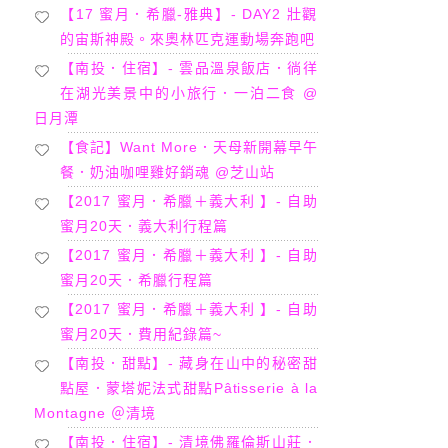
【17 蜜月．希臘-雅典】- DAY2 壯觀
的宙斯神殿。來奧林匹克運動場奔跑吧
【南投．住宿】- 雲品溫泉飯店．徜徉
在湖光美景中的小旅行．一泊二食 @
日月潭
【食記】Want More．天母新開幕早午
餐．奶油咖哩雞好銷魂 @芝山站
【2017 蜜月．希臘＋義大利 】- 自助
蜜月20天．義大利行程篇
【2017 蜜月．希臘＋義大利 】- 自助
蜜月20天．希臘行程篇
【2017 蜜月．希臘＋義大利 】- 自助
蜜月20天．費用紀錄篇~
【南投．甜點】- 藏身在山中的秘密甜
點屋．蒙塔妮法式甜點Pâtisserie à la
Montagne ＠清境
【南投．住宿】- 清境佛羅倫斯山莊．