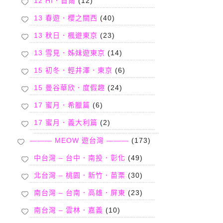
12 HI．首爾
(12)
13 春遊．櫻之關西
(40)
13 秋日．楓遊東京
(23)
13 雪見．姊妹遊東京
(14)
15 初冬．輕井澤．東京
(6)
15 曼谷華欣．度假趣
(24)
17 蜜月．希臘篇
(6)
17 蜜月．義大利篇
(2)
——— MEOW 遊台灣 ———
(173)
中台灣 – 台中．南投．彰化
(49)
北台灣 – 桃園．新竹．苗栗
(30)
南台灣 – 台南．高雄．屏東
(23)
南台灣 – 雲林．嘉義
(10)