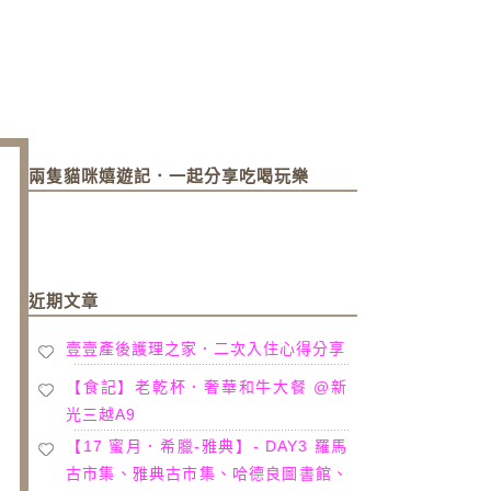
兩隻貓咪嬉遊記．一起分享吃喝玩樂
近期文章
壹壹產後護理之家．二次入住心得分享
【食記】老乾杯．奢華和牛大餐 @新
光三越A9
【17 蜜月．希臘-雅典】- DAY3 羅馬
古市集、雅典古市集、哈德良圖書館、