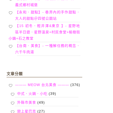
義式鄉村城堡
【永和．甜點】- 巷弄內的手作甜點．
大人的甜點＠四號公園站
【15 初冬．輕井澤&東京 】- 星野地
區半日遊．星野溫泉+村民食堂+榆樹街
小鎮+石之教堂
【台南．美食】- 一種解任務的概念．
六千牛肉湯
文章分類
——— MEOW 台北美食 ———
(376)
中式．火鍋．小吃
(39)
外縣市美食
(49)
戀上星巴克
(27)