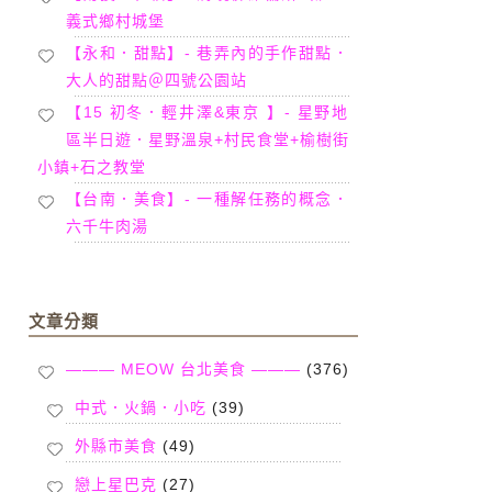
義式鄉村城堡
【永和．甜點】- 巷弄內的手作甜點．
大人的甜點＠四號公園站
【15 初冬．輕井澤&東京 】- 星野地
區半日遊．星野溫泉+村民食堂+榆樹街
小鎮+石之教堂
【台南．美食】- 一種解任務的概念．
六千牛肉湯
文章分類
——— MEOW 台北美食 ———
(376)
中式．火鍋．小吃
(39)
外縣市美食
(49)
戀上星巴克
(27)