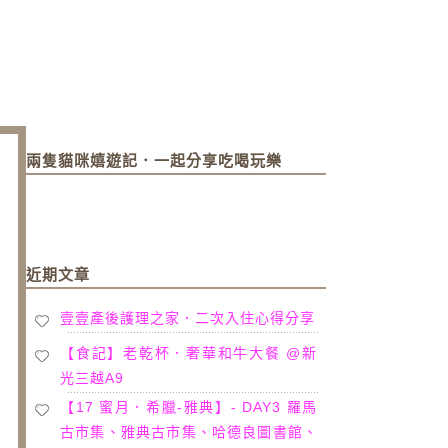
兩隻貓咪嬉遊記．一起分享吃喝玩樂
近期文章
壹壹產後護理之家．二次入住心得分享
【食記】老乾杯．奢華和牛大餐 @新
光三越A9
【17 蜜月．希臘-雅典】- DAY3 羅馬
古市集、雅典古市集、哈德良圖書館、