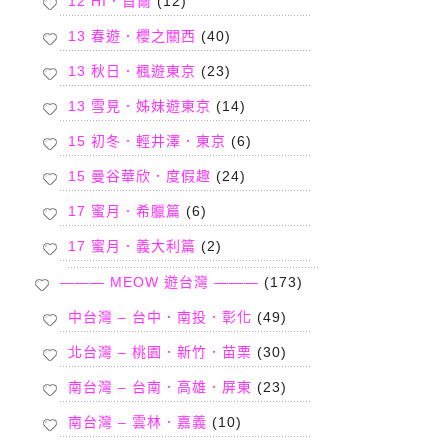
12 HI．首爾
(12)
13 春遊．櫻之關西
(40)
13 秋日．楓遊東京
(23)
13 雪見．姊妹遊東京
(14)
15 初冬．輕井澤．東京
(6)
15 曼谷華欣．度假趣
(24)
17 蜜月．希臘篇
(6)
17 蜜月．義大利篇
(2)
——— MEOW 遊台灣 ———
(173)
中台灣 – 台中．南投．彰化
(49)
北台灣 – 桃園．新竹．苗栗
(30)
南台灣 – 台南．高雄．屏東
(23)
南台灣 – 雲林．嘉義
(10)