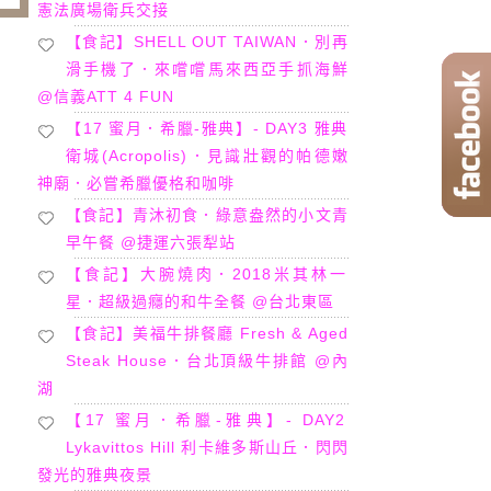
憲法廣場衛兵交接
【食記】SHELL OUT TAIWAN．別再
滑手機了．來嚐嚐馬來西亞手抓海鮮
@信義ATT 4 FUN
【17 蜜月．希臘-雅典】- DAY3 雅典
衛城(Acropolis)．見識壯觀的帕德嫩
神廟．必嘗希臘優格和咖啡
【食記】青沐初食．綠意盎然的小文青
早午餐 @捷運六張犁站
【食記】大腕燒肉．2018米其林一
星．超級過癮的和牛全餐 @台北東區
【食記】美福牛排餐廳 Fresh & Aged
Steak House．台北頂級牛排館 @內
湖
【17 蜜月．希臘-雅典】- DAY2
Lykavittos Hill 利卡維多斯山丘．閃閃
發光的雅典夜景