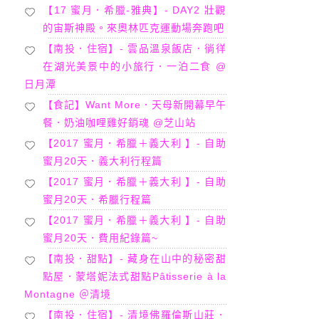
【17 蜜月．希臘-雅典】- DAY2 壯觀
的宙斯神殿。來奧林匹克運動場奔跑吧
【南投．住宿】- 雲品溫泉飯店．徜徉
在湖光美景中的小旅行．一泊二食 @
日月潭
【食記】Want More．天母新開幕早午
餐．奶油咖哩雞好銷魂 @芝山站
【2017 蜜月．希臘＋義大利 】- 自助
蜜月20天．義大利行程篇
【2017 蜜月．希臘＋義大利 】- 自助
蜜月20天．希臘行程篇
【2017 蜜月．希臘＋義大利 】- 自助
蜜月20天．費用紀錄篇~
【南投．甜點】- 藏身在山中的秘密甜
點屋．蒙塔妮法式甜點Pâtisserie à la
Montagne ＠清境
【南投．住宿】- 清境佛羅倫斯山莊．