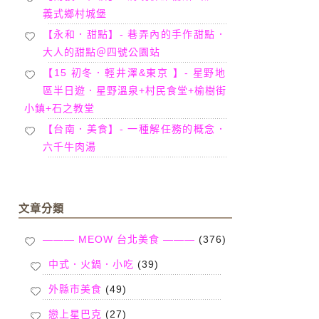
義式鄉村城堡
【永和．甜點】- 巷弄內的手作甜點．
大人的甜點＠四號公園站
【15 初冬．輕井澤&東京 】- 星野地
區半日遊．星野溫泉+村民食堂+榆樹街
小鎮+石之教堂
【台南．美食】- 一種解任務的概念．
六千牛肉湯
文章分類
——— MEOW 台北美食 ———
(376)
中式．火鍋．小吃
(39)
外縣市美食
(49)
戀上星巴克
(27)