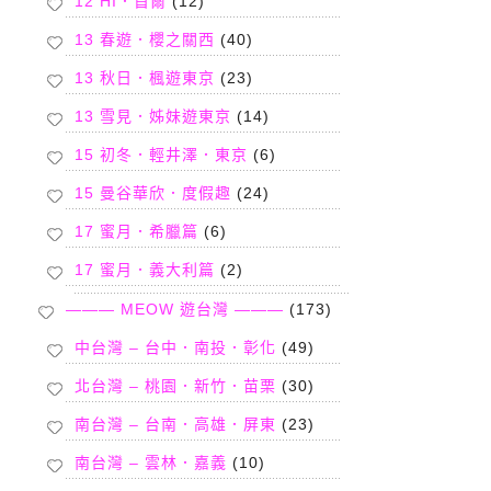
12 HI．首爾
(12)
13 春遊．櫻之關西
(40)
13 秋日．楓遊東京
(23)
13 雪見．姊妹遊東京
(14)
15 初冬．輕井澤．東京
(6)
15 曼谷華欣．度假趣
(24)
17 蜜月．希臘篇
(6)
17 蜜月．義大利篇
(2)
——— MEOW 遊台灣 ———
(173)
中台灣 – 台中．南投．彰化
(49)
北台灣 – 桃園．新竹．苗栗
(30)
南台灣 – 台南．高雄．屏東
(23)
南台灣 – 雲林．嘉義
(10)