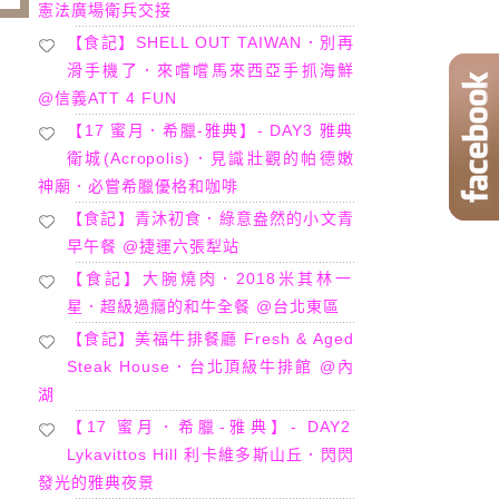
憲法廣場衛兵交接
【食記】SHELL OUT TAIWAN．別再
滑手機了．來嚐嚐馬來西亞手抓海鮮
@信義ATT 4 FUN
【17 蜜月．希臘-雅典】- DAY3 雅典
衛城(Acropolis)．見識壯觀的帕德嫩
神廟．必嘗希臘優格和咖啡
【食記】青沐初食．綠意盎然的小文青
早午餐 @捷運六張犁站
【食記】大腕燒肉．2018米其林一
星．超級過癮的和牛全餐 @台北東區
【食記】美福牛排餐廳 Fresh & Aged
Steak House．台北頂級牛排館 @內
湖
【17 蜜月．希臘-雅典】- DAY2
Lykavittos Hill 利卡維多斯山丘．閃閃
發光的雅典夜景