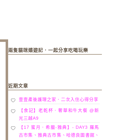
兩隻貓咪嬉遊記．一起分享吃喝玩樂
近期文章
壹壹產後護理之家．二次入住心得分享
【食記】老乾杯．奢華和牛大餐 @新
光三越A9
【17 蜜月．希臘-雅典】- DAY3 羅馬
古市集、雅典古市集、哈德良圖書館、