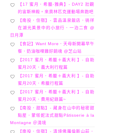
【17 蜜月．希臘-雅典】- DAY2 壯觀
的宙斯神殿。來奧林匹克運動場奔跑吧
【南投．住宿】- 雲品溫泉飯店．徜徉
在湖光美景中的小旅行．一泊二食 @
日月潭
【食記】Want More．天母新開幕早午
餐．奶油咖哩雞好銷魂 @芝山站
【2017 蜜月．希臘＋義大利 】- 自助
蜜月20天．義大利行程篇
【2017 蜜月．希臘＋義大利 】- 自助
蜜月20天．希臘行程篇
【2017 蜜月．希臘＋義大利 】- 自助
蜜月20天．費用紀錄篇~
【南投．甜點】- 藏身在山中的秘密甜
點屋．蒙塔妮法式甜點Pâtisserie à la
Montagne ＠清境
【南投．住宿】- 清境佛羅倫斯山莊．