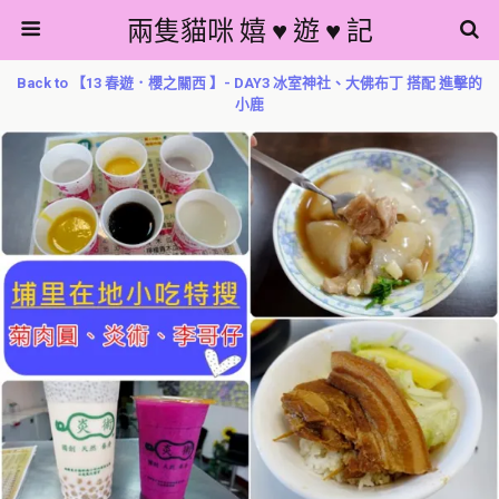
兩隻貓咪 嬉 ♥ 遊 ♥ 記
Back to 【13 春遊．櫻之關西 】- DAY3 冰室神社、大佛布丁 搭配 進擊的
小鹿