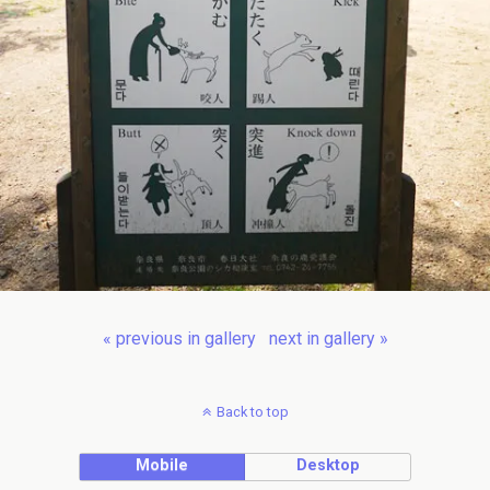
« previous in gallery
next in gallery »
Back to top
Mobile
Desktop