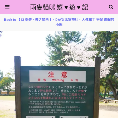
兩隻貓咪 嬉 ♥ 遊 ♥ 記
Back to 【13 春遊．櫻之關西 】- DAY3 冰室神社、大佛布丁 搭配 進擊的
小鹿