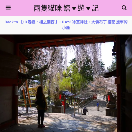
兩隻貓咪 嬉 ♥ 遊 ♥ 記
Back to 【13 春遊．櫻之關西 】- DAY3 冰室神社、大佛布丁 搭配 進擊的
小鹿