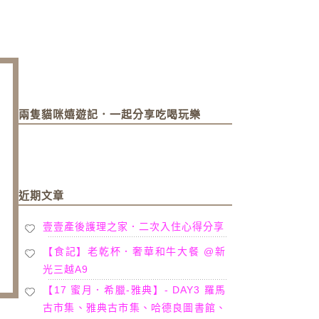
兩隻貓咪嬉遊記．一起分享吃喝玩樂
近期文章
壹壹產後護理之家．二次入住心得分享
【食記】老乾杯．奢華和牛大餐 @新
光三越A9
【17 蜜月．希臘-雅典】- DAY3 羅馬
古市集、雅典古市集、哈德良圖書館、