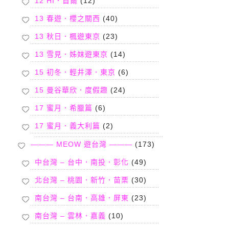
12 HI．首爾
(12)
13 春遊．櫻之關西
(40)
13 秋日．楓遊東京
(23)
13 雪見．姊妹遊東京
(14)
15 初冬．輕井澤．東京
(6)
15 曼谷華欣．度假趣
(24)
17 蜜月．希臘篇
(6)
17 蜜月．義大利篇
(2)
——— MEOW 遊台灣 ———
(173)
中台灣 – 台中．南投．彰化
(49)
北台灣 – 桃園．新竹．苗栗
(30)
南台灣 – 台南．高雄．屏東
(23)
南台灣 – 雲林．嘉義
(10)