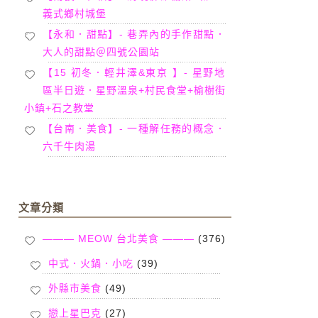
義式鄉村城堡
【永和．甜點】- 巷弄內的手作甜點．
大人的甜點＠四號公園站
【15 初冬．輕井澤&東京 】- 星野地
區半日遊．星野溫泉+村民食堂+榆樹街
小鎮+石之教堂
【台南．美食】- 一種解任務的概念．
六千牛肉湯
文章分類
——— MEOW 台北美食 ———
(376)
中式．火鍋．小吃
(39)
外縣市美食
(49)
戀上星巴克
(27)