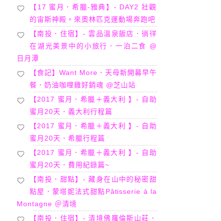
【17 蜜月．希臘-雅典】- DAY2 壯觀
的宙斯神殿。來奧林匹克運動場奔跑吧
【南投．住宿】- 雲品溫泉飯店．徜徉
在湖光美景中的小旅行．一泊二食 @
日月潭
【食記】Want More．天母新開幕早午
餐．奶油咖哩雞好銷魂 @芝山站
【2017 蜜月．希臘＋義大利 】- 自助
蜜月20天．義大利行程篇
【2017 蜜月．希臘＋義大利 】- 自助
蜜月20天．希臘行程篇
【2017 蜜月．希臘＋義大利 】- 自助
蜜月20天．費用紀錄篇~
【南投．甜點】- 藏身在山中的秘密甜
點屋．蒙塔妮法式甜點Pâtisserie à la
Montagne ＠清境
【南投．住宿】- 清境佛羅倫斯山莊．