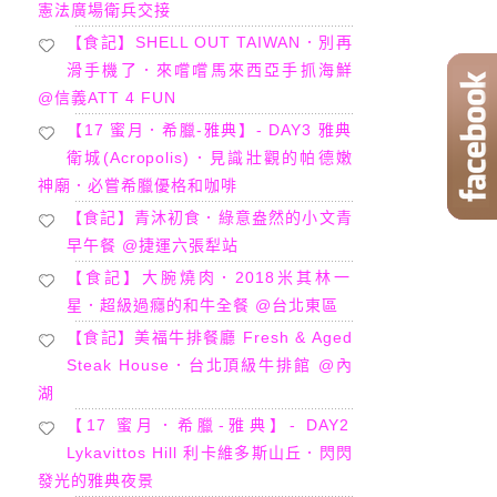
憲法廣場衛兵交接
【食記】SHELL OUT TAIWAN．別再
滑手機了．來嚐嚐馬來西亞手抓海鮮
@信義ATT 4 FUN
【17 蜜月．希臘-雅典】- DAY3 雅典
衛城(Acropolis)．見識壯觀的帕德嫩
神廟．必嘗希臘優格和咖啡
【食記】青沐初食．綠意盎然的小文青
早午餐 @捷運六張犁站
【食記】大腕燒肉．2018米其林一
星．超級過癮的和牛全餐 @台北東區
【食記】美福牛排餐廳 Fresh & Aged
Steak House．台北頂級牛排館 @內
湖
【17 蜜月．希臘-雅典】- DAY2
Lykavittos Hill 利卡維多斯山丘．閃閃
發光的雅典夜景