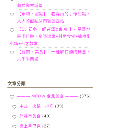
義式鄉村城堡
【永和．甜點】- 巷弄內的手作甜點．
大人的甜點＠四號公園站
【15 初冬．輕井澤&東京 】- 星野地
區半日遊．星野溫泉+村民食堂+榆樹街
小鎮+石之教堂
【台南．美食】- 一種解任務的概念．
六千牛肉湯
文章分類
——— MEOW 台北美食 ———
(376)
中式．火鍋．小吃
(39)
外縣市美食
(49)
戀上星巴克
(27)