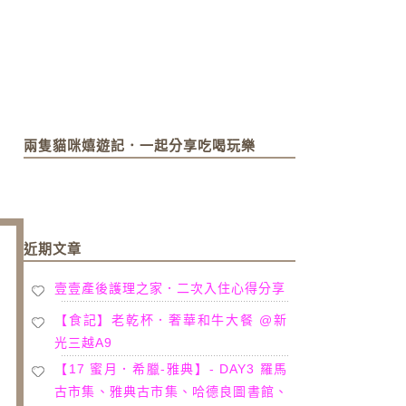
兩隻貓咪嬉遊記．一起分享吃喝玩樂
近期文章
壹壹產後護理之家．二次入住心得分享
【食記】老乾杯．奢華和牛大餐 @新
光三越A9
【17 蜜月．希臘-雅典】- DAY3 羅馬
古市集、雅典古市集、哈德良圖書館、