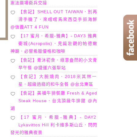
憲法廣場衛兵交接
【食記】SHELL OUT TAIWAN．別再
滑手機了．來嚐嚐馬來西亞手抓海鮮
@信義ATT 4 FUN
【17 蜜月．希臘-雅典】- DAY3 雅典
衛城(Acropolis)．見識壯觀的帕德嫩
神廟．必嘗希臘優格和咖啡
【食記】青沐初食．綠意盎然的小文青
早午餐 @捷運六張犁站
【食記】大腕燒肉．2018米其林一
星．超級過癮的和牛全餐 @台北東區
【食記】美福牛排餐廳 Fresh & Aged
Steak House．台北頂級牛排館 @內
湖
【17 蜜月．希臘-雅典】- DAY2
Lykavittos Hill 利卡維多斯山丘．閃閃
發光的雅典夜景