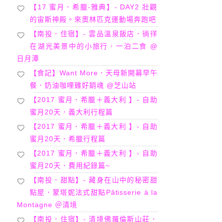
【17 蜜月．希臘-雅典】- DAY2 壯觀
的宙斯神殿。來奧林匹克運動場奔跑吧
【南投．住宿】- 雲品溫泉飯店．徜徉
在湖光美景中的小旅行．一泊二食 @
日月潭
【食記】Want More．天母新開幕早午
餐．奶油咖哩雞好銷魂 @芝山站
【2017 蜜月．希臘＋義大利 】- 自助
蜜月20天．義大利行程篇
【2017 蜜月．希臘＋義大利 】- 自助
蜜月20天．希臘行程篇
【2017 蜜月．希臘＋義大利 】- 自助
蜜月20天．費用紀錄篇~
【南投．甜點】- 藏身在山中的秘密甜
點屋．蒙塔妮法式甜點Pâtisserie à la
Montagne ＠清境
【南投．住宿】- 清境佛羅倫斯山莊．