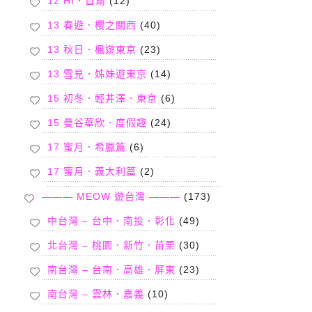
12 HI．首爾
(12)
13 春遊．櫻之關西
(40)
13 秋日．楓遊東京
(23)
13 雪見．姊妹遊東京
(14)
15 初冬．輕井澤．東京
(6)
15 曼谷華欣．度假趣
(24)
17 蜜月．希臘篇
(6)
17 蜜月．義大利篇
(2)
——— MEOW 遊台灣 ———
(173)
中台灣 – 台中．南投．彰化
(49)
北台灣 – 桃園．新竹．苗栗
(30)
南台灣 – 台南．高雄．屏東
(23)
南台灣 – 雲林．嘉義
(10)