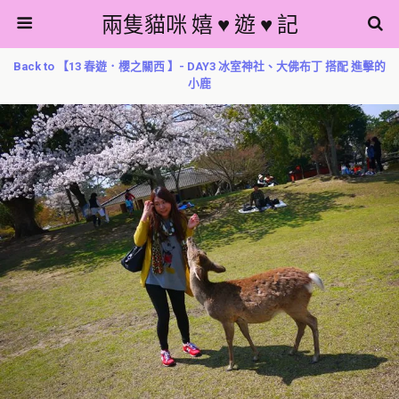
兩隻貓咪 嬉 ♥ 遊 ♥ 記
Back to 【13 春遊．櫻之關西 】- DAY3 冰室神社、大佛布丁 搭配 進擊的
小鹿