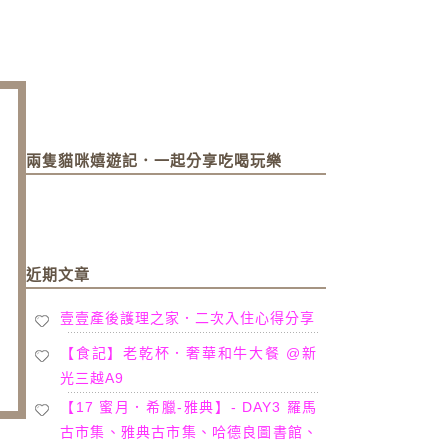
兩隻貓咪嬉遊記．一起分享吃喝玩樂
近期文章
壹壹產後護理之家．二次入住心得分享
【食記】老乾杯．奢華和牛大餐 @新
光三越A9
【17 蜜月．希臘-雅典】- DAY3 羅馬
古市集、雅典古市集、哈德良圖書館、