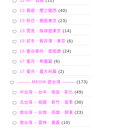
12 HI．首爾
(12)
13 春遊．櫻之關西
(40)
13 秋日．楓遊東京
(23)
13 雪見．姊妹遊東京
(14)
15 初冬．輕井澤．東京
(6)
15 曼谷華欣．度假趣
(24)
17 蜜月．希臘篇
(6)
17 蜜月．義大利篇
(2)
——— MEOW 遊台灣 ———
(173)
中台灣 – 台中．南投．彰化
(49)
北台灣 – 桃園．新竹．苗栗
(30)
南台灣 – 台南．高雄．屏東
(23)
南台灣 – 雲林．嘉義
(10)