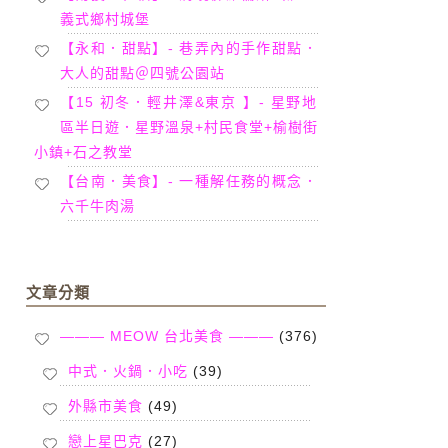
義式鄉村城堡
【永和．甜點】- 巷弄內的手作甜點．
大人的甜點＠四號公園站
【15 初冬．輕井澤&東京 】- 星野地
區半日遊．星野溫泉+村民食堂+榆樹街
小鎮+石之教堂
【台南．美食】- 一種解任務的概念．
六千牛肉湯
文章分類
——— MEOW 台北美食 ———
(376)
中式．火鍋．小吃
(39)
外縣市美食
(49)
戀上星巴克
(27)