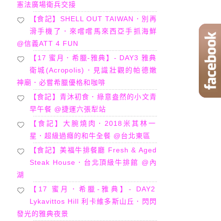
憲法廣場衛兵交接
【食記】SHELL OUT TAIWAN．別再
滑手機了．來嚐嚐馬來西亞手抓海鮮
@信義ATT 4 FUN
【17 蜜月．希臘-雅典】- DAY3 雅典
衛城(Acropolis)．見識壯觀的帕德嫩
神廟．必嘗希臘優格和咖啡
【食記】青沐初食．綠意盎然的小文青
早午餐 @捷運六張犁站
【食記】大腕燒肉．2018米其林一
星．超級過癮的和牛全餐 @台北東區
【食記】美福牛排餐廳 Fresh & Aged
Steak House．台北頂級牛排館 @內
湖
【17 蜜月．希臘-雅典】- DAY2
Lykavittos Hill 利卡維多斯山丘．閃閃
發光的雅典夜景