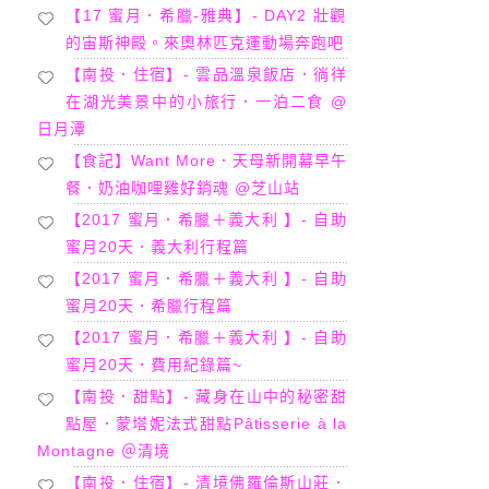
【17 蜜月．希臘-雅典】- DAY2 壯觀
的宙斯神殿。來奧林匹克運動場奔跑吧
【南投．住宿】- 雲品溫泉飯店．徜徉
在湖光美景中的小旅行．一泊二食 @
日月潭
【食記】Want More．天母新開幕早午
餐．奶油咖哩雞好銷魂 @芝山站
【2017 蜜月．希臘＋義大利 】- 自助
蜜月20天．義大利行程篇
【2017 蜜月．希臘＋義大利 】- 自助
蜜月20天．希臘行程篇
【2017 蜜月．希臘＋義大利 】- 自助
蜜月20天．費用紀錄篇~
【南投．甜點】- 藏身在山中的秘密甜
點屋．蒙塔妮法式甜點Pâtisserie à la
Montagne ＠清境
【南投．住宿】- 清境佛羅倫斯山莊．