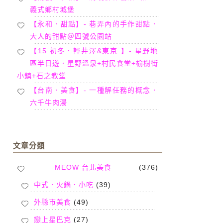
義式鄉村城堡
【永和．甜點】- 巷弄內的手作甜點．
大人的甜點＠四號公園站
【15 初冬．輕井澤&東京 】- 星野地
區半日遊．星野溫泉+村民食堂+榆樹街
小鎮+石之教堂
【台南．美食】- 一種解任務的概念．
六千牛肉湯
文章分類
——— MEOW 台北美食 ———
(376)
中式．火鍋．小吃
(39)
外縣市美食
(49)
戀上星巴克
(27)