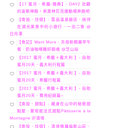
【17 蜜月．希臘-雅典】- DAY2 壯觀
的宙斯神殿。來奧林匹克運動場奔跑吧
【南投．住宿】- 雲品溫泉飯店．徜徉
在湖光美景中的小旅行．一泊二食 @
日月潭
【食記】Want More．天母新開幕早午
餐．奶油咖哩雞好銷魂 @芝山站
【2017 蜜月．希臘＋義大利 】- 自助
蜜月20天．義大利行程篇
【2017 蜜月．希臘＋義大利 】- 自助
蜜月20天．希臘行程篇
【2017 蜜月．希臘＋義大利 】- 自助
蜜月20天．費用紀錄篇~
【南投．甜點】- 藏身在山中的秘密甜
點屋．蒙塔妮法式甜點Pâtisserie à la
Montagne ＠清境
【南投．住宿】- 清境佛羅倫斯山莊．