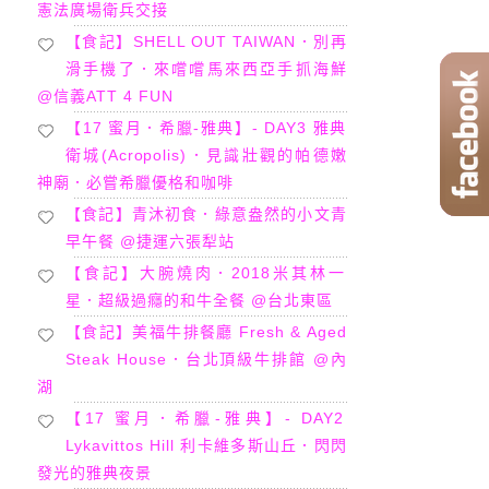
憲法廣場衛兵交接
【食記】SHELL OUT TAIWAN．別再
滑手機了．來嚐嚐馬來西亞手抓海鮮
@信義ATT 4 FUN
【17 蜜月．希臘-雅典】- DAY3 雅典
衛城(Acropolis)．見識壯觀的帕德嫩
神廟．必嘗希臘優格和咖啡
【食記】青沐初食．綠意盎然的小文青
早午餐 @捷運六張犁站
【食記】大腕燒肉．2018米其林一
星．超級過癮的和牛全餐 @台北東區
【食記】美福牛排餐廳 Fresh & Aged
Steak House．台北頂級牛排館 @內
湖
【17 蜜月．希臘-雅典】- DAY2
Lykavittos Hill 利卡維多斯山丘．閃閃
發光的雅典夜景