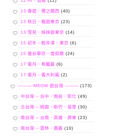
12 HI．首爾
(12)
13 春遊．櫻之關西
(40)
13 秋日．楓遊東京
(23)
13 雪見．姊妹遊東京
(14)
15 初冬．輕井澤．東京
(6)
15 曼谷華欣．度假趣
(24)
17 蜜月．希臘篇
(6)
17 蜜月．義大利篇
(2)
——— MEOW 遊台灣 ———
(173)
中台灣 – 台中．南投．彰化
(49)
北台灣 – 桃園．新竹．苗栗
(30)
南台灣 – 台南．高雄．屏東
(23)
南台灣 – 雲林．嘉義
(10)