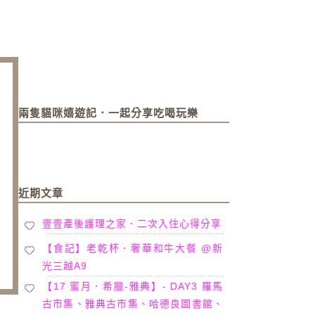
兩隻貓咪嬉遊記．一起分享吃喝玩樂
近期文章
壹壹產後護理之家．二次入住心得分享
【食記】老乾杯．奢華和牛大餐 @新
光三越A9
【17 蜜月．希臘-雅典】- DAY3 羅馬
古市集、雅典古市集、哈德良圖書館、