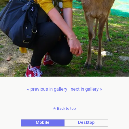
« previous in gallery
next in gallery »
Back to top
Mobile
Desktop