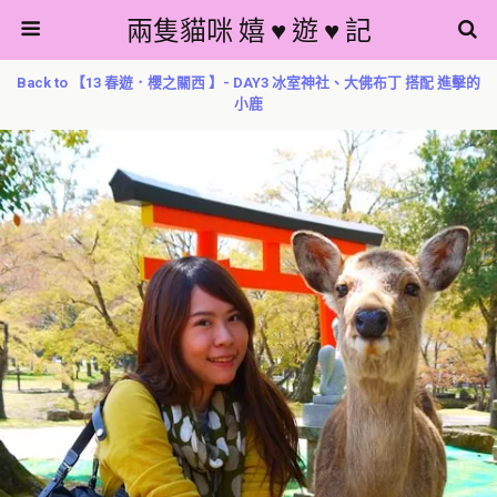
兩隻貓咪 嬉 ♥ 遊 ♥ 記
Back to 【13 春遊．櫻之關西 】- DAY3 冰室神社、大佛布丁 搭配 進擊的
小鹿