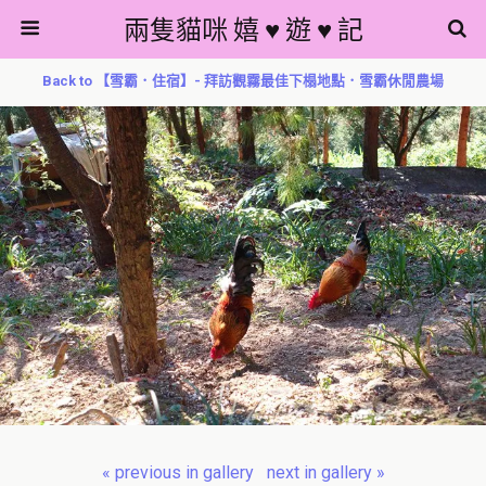
兩隻貓咪 嬉 ♥ 遊 ♥ 記
Back to 【雪霸．住宿】- 拜訪觀霧最佳下榻地點．雪霸休閒農場
« previous in gallery
next in gallery »