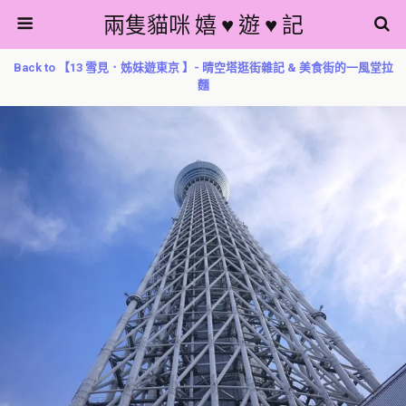
兩隻貓咪 嬉 ♥ 遊 ♥ 記
Back to 【13 雪見．姊妹遊東京 】- 晴空塔逛街雜記 & 美食街的一風堂拉
麵