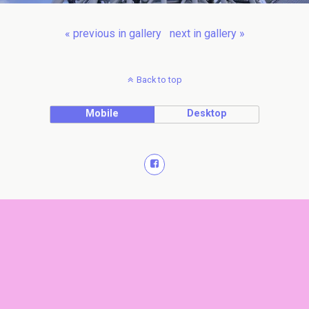
« previous in gallery
next in gallery »
Back to top
Mobile
Desktop