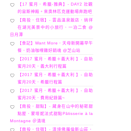
【17 蜜月．希臘-雅典】- DAY2 壯觀
的宙斯神殿。來奧林匹克運動場奔跑吧
【南投．住宿】- 雲品溫泉飯店．徜徉
在湖光美景中的小旅行．一泊二食 @
日月潭
【食記】Want More．天母新開幕早午
餐．奶油咖哩雞好銷魂 @芝山站
【2017 蜜月．希臘＋義大利 】- 自助
蜜月20天．義大利行程篇
【2017 蜜月．希臘＋義大利 】- 自助
蜜月20天．希臘行程篇
【2017 蜜月．希臘＋義大利 】- 自助
蜜月20天．費用紀錄篇~
【南投．甜點】- 藏身在山中的秘密甜
點屋．蒙塔妮法式甜點Pâtisserie à la
Montagne ＠清境
【南投．住宿】- 清境佛羅倫斯山莊．