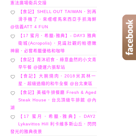
憲法廣場衛兵交接
【食記】SHELL OUT TAIWAN．別再
滑手機了．來嚐嚐馬來西亞手抓海鮮
@信義ATT 4 FUN
【17 蜜月．希臘-雅典】- DAY3 雅典
衛城(Acropolis)．見識壯觀的帕德嫩
神廟．必嘗希臘優格和咖啡
【食記】青沐初食．綠意盎然的小文青
早午餐 @捷運六張犁站
【食記】大腕燒肉．2018米其林一
星．超級過癮的和牛全餐 @台北東區
【食記】美福牛排餐廳 Fresh & Aged
Steak House．台北頂級牛排館 @內
湖
【17 蜜月．希臘-雅典】- DAY2
Lykavittos Hill 利卡維多斯山丘．閃閃
發光的雅典夜景