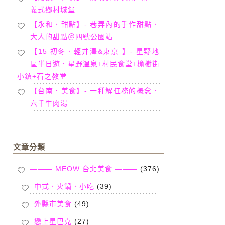
義式鄉村城堡
【永和．甜點】- 巷弄內的手作甜點．
大人的甜點＠四號公園站
【15 初冬．輕井澤&東京 】- 星野地
區半日遊．星野溫泉+村民食堂+榆樹街
小鎮+石之教堂
【台南．美食】- 一種解任務的概念．
六千牛肉湯
文章分類
——— MEOW 台北美食 ———
(376)
中式．火鍋．小吃
(39)
外縣市美食
(49)
戀上星巴克
(27)