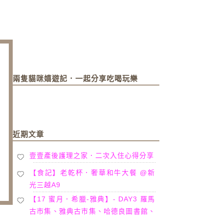
兩隻貓咪嬉遊記．一起分享吃喝玩樂
近期文章
壹壹產後護理之家．二次入住心得分享
【食記】老乾杯．奢華和牛大餐 @新
光三越A9
【17 蜜月．希臘-雅典】- DAY3 羅馬
古市集、雅典古市集、哈德良圖書館、