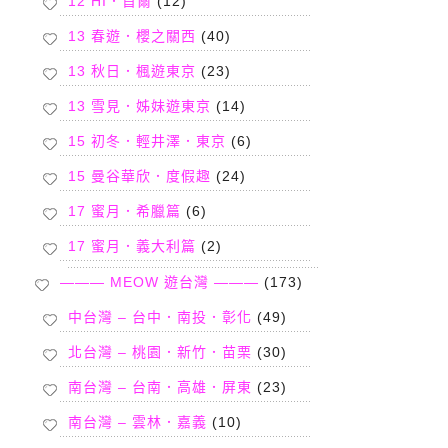
12 HI．首爾
(12)
13 春遊．櫻之關西
(40)
13 秋日．楓遊東京
(23)
13 雪見．姊妹遊東京
(14)
15 初冬．輕井澤．東京
(6)
15 曼谷華欣．度假趣
(24)
17 蜜月．希臘篇
(6)
17 蜜月．義大利篇
(2)
——— MEOW 遊台灣 ———
(173)
中台灣 – 台中．南投．彰化
(49)
北台灣 – 桃園．新竹．苗栗
(30)
南台灣 – 台南．高雄．屏東
(23)
南台灣 – 雲林．嘉義
(10)