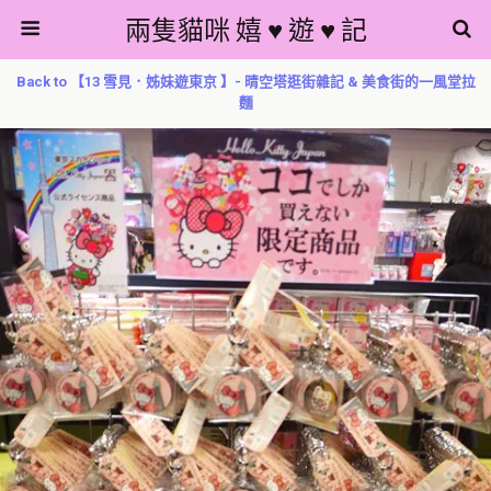
兩隻貓咪 嬉 ♥ 遊 ♥ 記
Back to 【13 雪見．姊妹遊東京 】- 晴空塔逛街雜記 & 美食街的一風堂拉
麵