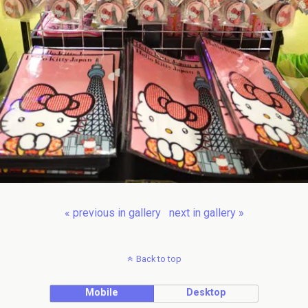
« previous in gallery
next in gallery »
Back to top
Mobile
Desktop