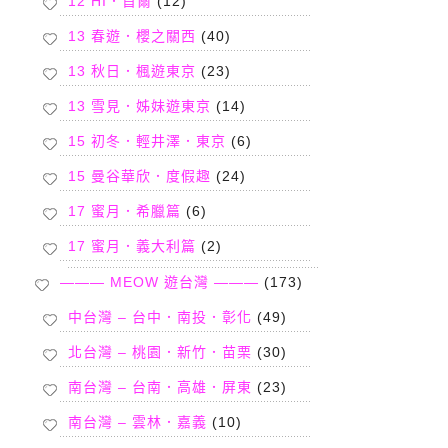
12 HI．首爾
(12)
13 春遊．櫻之關西
(40)
13 秋日．楓遊東京
(23)
13 雪見．姊妹遊東京
(14)
15 初冬．輕井澤．東京
(6)
15 曼谷華欣．度假趣
(24)
17 蜜月．希臘篇
(6)
17 蜜月．義大利篇
(2)
——— MEOW 遊台灣 ———
(173)
中台灣 – 台中．南投．彰化
(49)
北台灣 – 桃園．新竹．苗栗
(30)
南台灣 – 台南．高雄．屏東
(23)
南台灣 – 雲林．嘉義
(10)