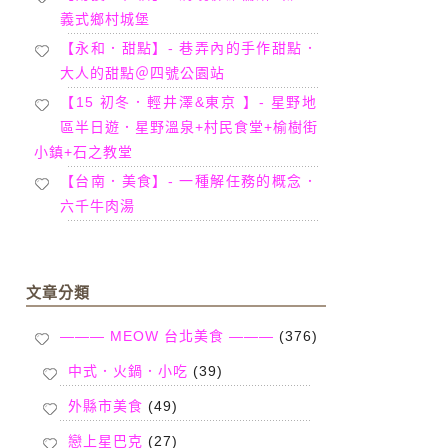
義式鄉村城堡
【永和．甜點】- 巷弄內的手作甜點．
大人的甜點＠四號公園站
【15 初冬．輕井澤&東京 】- 星野地
區半日遊．星野溫泉+村民食堂+榆樹街
小鎮+石之教堂
【台南．美食】- 一種解任務的概念．
六千牛肉湯
文章分類
——— MEOW 台北美食 ———
(376)
中式．火鍋．小吃
(39)
外縣市美食
(49)
戀上星巴克
(27)