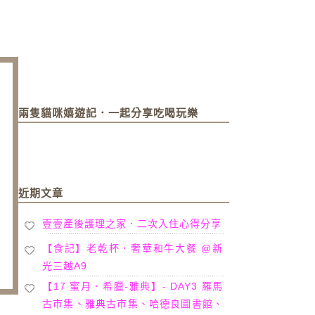
兩隻貓咪嬉遊記．一起分享吃喝玩樂
近期文章
壹壹產後護理之家．二次入住心得分享
【食記】老乾杯．奢華和牛大餐 @新
光三越A9
【17 蜜月．希臘-雅典】- DAY3 羅馬
古市集、雅典古市集、哈德良圖書館、