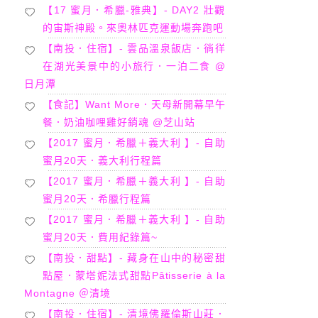
【17 蜜月．希臘-雅典】- DAY2 壯觀
的宙斯神殿。來奧林匹克運動場奔跑吧
【南投．住宿】- 雲品溫泉飯店．徜徉
在湖光美景中的小旅行．一泊二食 @
日月潭
【食記】Want More．天母新開幕早午
餐．奶油咖哩雞好銷魂 @芝山站
【2017 蜜月．希臘＋義大利 】- 自助
蜜月20天．義大利行程篇
【2017 蜜月．希臘＋義大利 】- 自助
蜜月20天．希臘行程篇
【2017 蜜月．希臘＋義大利 】- 自助
蜜月20天．費用紀錄篇~
【南投．甜點】- 藏身在山中的秘密甜
點屋．蒙塔妮法式甜點Pâtisserie à la
Montagne ＠清境
【南投．住宿】- 清境佛羅倫斯山莊．