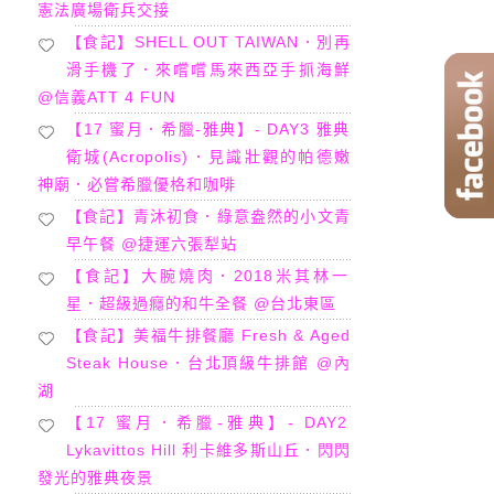
憲法廣場衛兵交接
【食記】SHELL OUT TAIWAN．別再
滑手機了．來嚐嚐馬來西亞手抓海鮮
@信義ATT 4 FUN
【17 蜜月．希臘-雅典】- DAY3 雅典
衛城(Acropolis)．見識壯觀的帕德嫩
神廟．必嘗希臘優格和咖啡
【食記】青沐初食．綠意盎然的小文青
早午餐 @捷運六張犁站
【食記】大腕燒肉．2018米其林一
星．超級過癮的和牛全餐 @台北東區
【食記】美福牛排餐廳 Fresh & Aged
Steak House．台北頂級牛排館 @內
湖
【17 蜜月．希臘-雅典】- DAY2
Lykavittos Hill 利卡維多斯山丘．閃閃
發光的雅典夜景