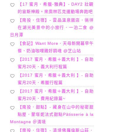
【17 蜜月．希臘-雅典】- DAY2 壯觀
的宙斯神殿。來奧林匹克運動場奔跑吧
【南投．住宿】- 雲品溫泉飯店．徜徉
在湖光美景中的小旅行．一泊二食 @
日月潭
【食記】Want More．天母新開幕早午
餐．奶油咖哩雞好銷魂 @芝山站
【2017 蜜月．希臘＋義大利 】- 自助
蜜月20天．義大利行程篇
【2017 蜜月．希臘＋義大利 】- 自助
蜜月20天．希臘行程篇
【2017 蜜月．希臘＋義大利 】- 自助
蜜月20天．費用紀錄篇~
【南投．甜點】- 藏身在山中的秘密甜
點屋．蒙塔妮法式甜點Pâtisserie à la
Montagne ＠清境
【南投．住宿】- 清境佛羅倫斯山莊．