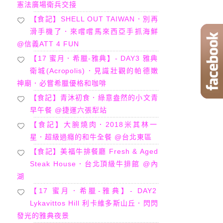
憲法廣場衛兵交接
【食記】SHELL OUT TAIWAN．別再
滑手機了．來嚐嚐馬來西亞手抓海鮮
@信義ATT 4 FUN
【17 蜜月．希臘-雅典】- DAY3 雅典
衛城(Acropolis)．見識壯觀的帕德嫩
神廟．必嘗希臘優格和咖啡
【食記】青沐初食．綠意盎然的小文青
早午餐 @捷運六張犁站
【食記】大腕燒肉．2018米其林一
星．超級過癮的和牛全餐 @台北東區
【食記】美福牛排餐廳 Fresh & Aged
Steak House．台北頂級牛排館 @內
湖
【17 蜜月．希臘-雅典】- DAY2
Lykavittos Hill 利卡維多斯山丘．閃閃
發光的雅典夜景