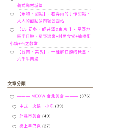
義式鄉村城堡
【永和．甜點】- 巷弄內的手作甜點．
大人的甜點＠四號公園站
【15 初冬．輕井澤&東京 】- 星野地
區半日遊．星野溫泉+村民食堂+榆樹街
小鎮+石之教堂
【台南．美食】- 一種解任務的概念．
六千牛肉湯
文章分類
——— MEOW 台北美食 ———
(376)
中式．火鍋．小吃
(39)
外縣市美食
(49)
戀上星巴克
(27)