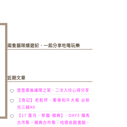
兩隻貓咪嬉遊記．一起分享吃喝玩樂
近期文章
壹壹產後護理之家．二次入住心得分享
【食記】老乾杯．奢華和牛大餐 @新
光三越A9
【17 蜜月．希臘-雅典】- DAY3 羅馬
古市集、雅典古市集、哈德良圖書館、