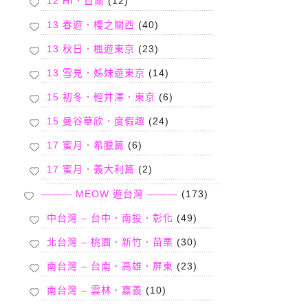
12 HI．首爾
(12)
13 春遊．櫻之關西
(40)
13 秋日．楓遊東京
(23)
13 雪見．姊妹遊東京
(14)
15 初冬．輕井澤．東京
(6)
15 曼谷華欣．度假趣
(24)
17 蜜月．希臘篇
(6)
17 蜜月．義大利篇
(2)
——— MEOW 遊台灣 ———
(173)
中台灣 – 台中．南投．彰化
(49)
北台灣 – 桃園．新竹．苗栗
(30)
南台灣 – 台南．高雄．屏東
(23)
南台灣 – 雲林．嘉義
(10)