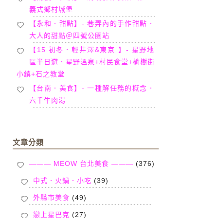
義式鄉村城堡
【永和．甜點】- 巷弄內的手作甜點．
大人的甜點＠四號公園站
【15 初冬．輕井澤&東京 】- 星野地
區半日遊．星野溫泉+村民食堂+榆樹街
小鎮+石之教堂
【台南．美食】- 一種解任務的概念．
六千牛肉湯
文章分類
——— MEOW 台北美食 ———
(376)
中式．火鍋．小吃
(39)
外縣市美食
(49)
戀上星巴克
(27)