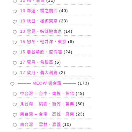
12 HI．首爾
(12)
13 春遊．櫻之關西
(40)
13 秋日．楓遊東京
(23)
13 雪見．姊妹遊東京
(14)
15 初冬．輕井澤．東京
(6)
15 曼谷華欣．度假趣
(24)
17 蜜月．希臘篇
(6)
17 蜜月．義大利篇
(2)
——— MEOW 遊台灣 ———
(173)
中台灣 – 台中．南投．彰化
(49)
北台灣 – 桃園．新竹．苗栗
(30)
南台灣 – 台南．高雄．屏東
(23)
南台灣 – 雲林．嘉義
(10)