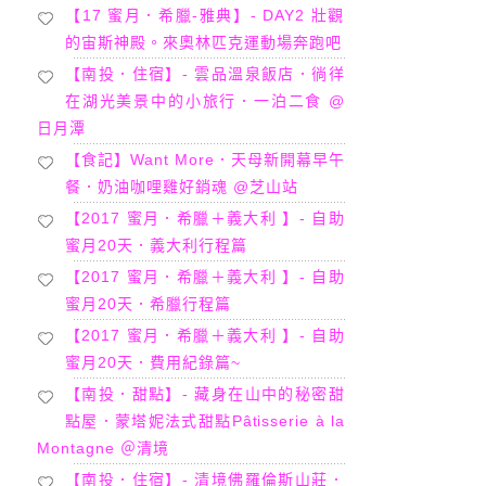
【17 蜜月．希臘-雅典】- DAY2 壯觀
的宙斯神殿。來奧林匹克運動場奔跑吧
【南投．住宿】- 雲品溫泉飯店．徜徉
在湖光美景中的小旅行．一泊二食 @
日月潭
【食記】Want More．天母新開幕早午
餐．奶油咖哩雞好銷魂 @芝山站
【2017 蜜月．希臘＋義大利 】- 自助
蜜月20天．義大利行程篇
【2017 蜜月．希臘＋義大利 】- 自助
蜜月20天．希臘行程篇
【2017 蜜月．希臘＋義大利 】- 自助
蜜月20天．費用紀錄篇~
【南投．甜點】- 藏身在山中的秘密甜
點屋．蒙塔妮法式甜點Pâtisserie à la
Montagne ＠清境
【南投．住宿】- 清境佛羅倫斯山莊．