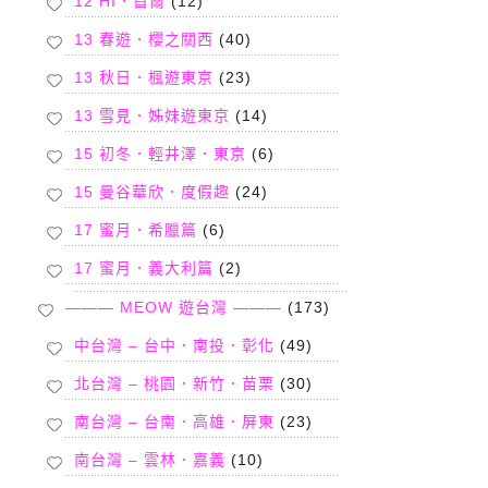
12 HI．首爾
(12)
13 春遊．櫻之關西
(40)
13 秋日．楓遊東京
(23)
13 雪見．姊妹遊東京
(14)
15 初冬．輕井澤．東京
(6)
15 曼谷華欣．度假趣
(24)
17 蜜月．希臘篇
(6)
17 蜜月．義大利篇
(2)
——— MEOW 遊台灣 ———
(173)
中台灣 – 台中．南投．彰化
(49)
北台灣 – 桃園．新竹．苗栗
(30)
南台灣 – 台南．高雄．屏東
(23)
南台灣 – 雲林．嘉義
(10)