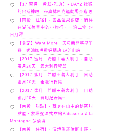
【17 蜜月．希臘-雅典】- DAY2 壯觀
的宙斯神殿。來奧林匹克運動場奔跑吧
【南投．住宿】- 雲品溫泉飯店．徜徉
在湖光美景中的小旅行．一泊二食 @
日月潭
【食記】Want More．天母新開幕早午
餐．奶油咖哩雞好銷魂 @芝山站
【2017 蜜月．希臘＋義大利 】- 自助
蜜月20天．義大利行程篇
【2017 蜜月．希臘＋義大利 】- 自助
蜜月20天．希臘行程篇
【2017 蜜月．希臘＋義大利 】- 自助
蜜月20天．費用紀錄篇~
【南投．甜點】- 藏身在山中的秘密甜
點屋．蒙塔妮法式甜點Pâtisserie à la
Montagne ＠清境
【南投．住宿】- 清境佛羅倫斯山莊．