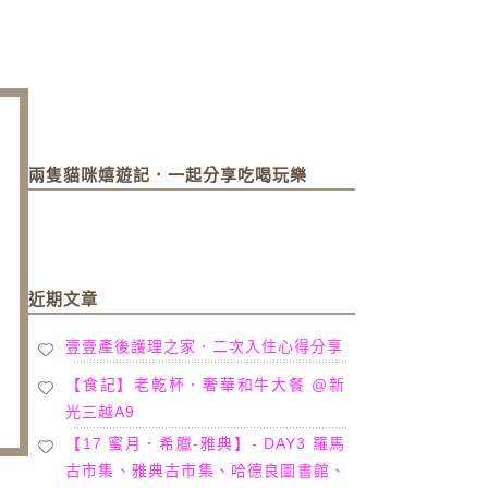
兩隻貓咪嬉遊記．一起分享吃喝玩樂
近期文章
壹壹產後護理之家．二次入住心得分享
【食記】老乾杯．奢華和牛大餐 @新
光三越A9
【17 蜜月．希臘-雅典】- DAY3 羅馬
古市集、雅典古市集、哈德良圖書館、