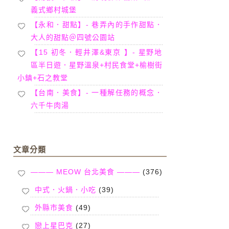
義式鄉村城堡
【永和．甜點】- 巷弄內的手作甜點．
大人的甜點＠四號公園站
【15 初冬．輕井澤&東京 】- 星野地
區半日遊．星野溫泉+村民食堂+榆樹街
小鎮+石之教堂
【台南．美食】- 一種解任務的概念．
六千牛肉湯
文章分類
——— MEOW 台北美食 ———
(376)
中式．火鍋．小吃
(39)
外縣市美食
(49)
戀上星巴克
(27)