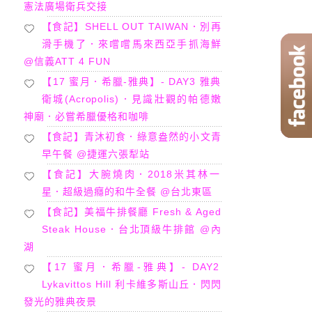
憲法廣場衛兵交接
【食記】SHELL OUT TAIWAN．別再
滑手機了．來嚐嚐馬來西亞手抓海鮮
@信義ATT 4 FUN
【17 蜜月．希臘-雅典】- DAY3 雅典
衛城(Acropolis)．見識壯觀的帕德嫩
神廟．必嘗希臘優格和咖啡
【食記】青沐初食．綠意盎然的小文青
早午餐 @捷運六張犁站
【食記】大腕燒肉．2018米其林一
星．超級過癮的和牛全餐 @台北東區
【食記】美福牛排餐廳 Fresh & Aged
Steak House．台北頂級牛排館 @內
湖
【17 蜜月．希臘-雅典】- DAY2
Lykavittos Hill 利卡維多斯山丘．閃閃
發光的雅典夜景