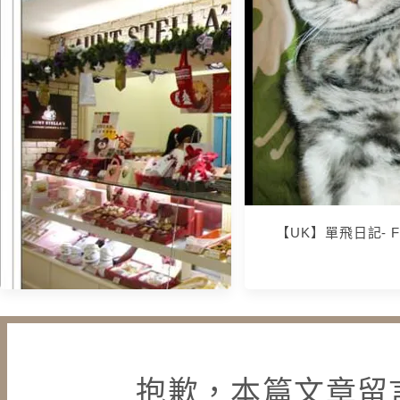
【食記】Wendel's 
餐館 @ 天母旗
【UK】單飛日記- Feb
【午茶】服務一級棒的Aunt
抱歉，本篇文章留
Stella's詩特莉下午茶