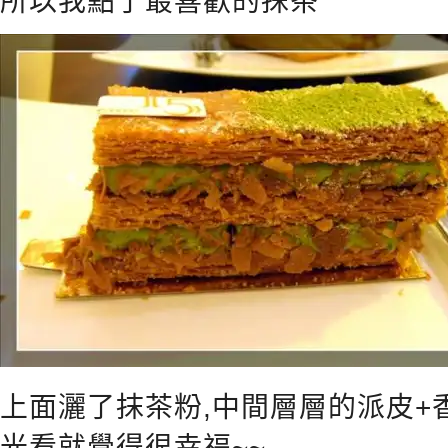
所以我點了最喜歡的抹茶
上面灑了抹茶粉,中間層層的派皮+
光看就覺得很幸福~~