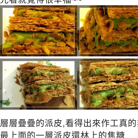
層層疊疊的派皮,看得出來作工真
最上面的一層派皮還林上的焦糖