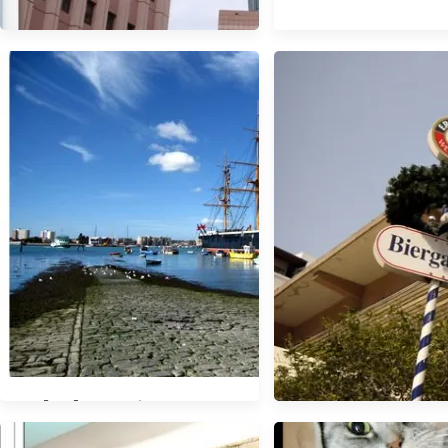
【生活】meow の 雜記 - Feb '
12
【UK】單飛日記- Sep ' 10