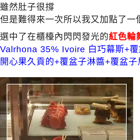
雖然肚子很撐
但是難得來一次所以我又加點了一
選中了在櫃檯內閃閃發光的
紅色輪舞
Valrhona 35% Ivoire 白巧幕斯
開心果久貢的+覆盆子淋醬+覆盆子