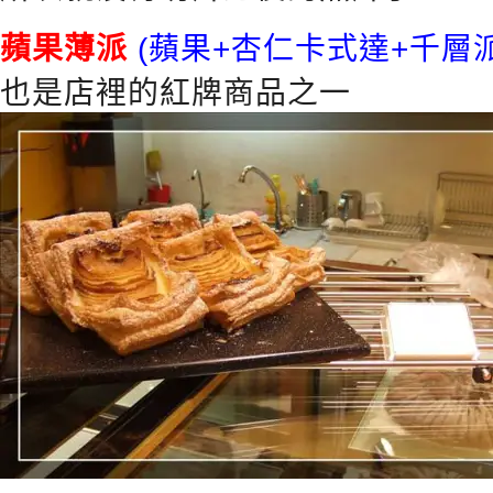
蘋果薄派
(蘋果+杏仁卡式達+千層派
也是店裡的紅牌商品之一