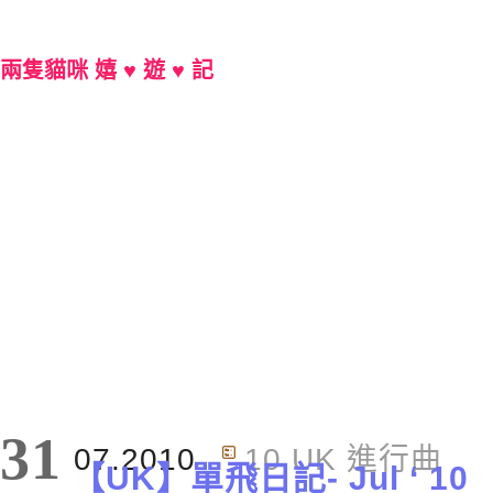
兩隻貓咪 嬉 ♥ 遊 ♥ 記
Main Menu
31
07.2010
10 UK 進行曲
【UK】單飛日記- Jul ‘ 10