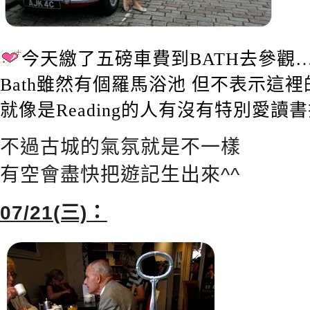
今天繳了五磅車費到BATH去參觀
Bath雖然有個羅馬浴池 但不表示這
就像是Reading的人有沒有特別愛讀書拉
不過古城的氣氛就是不一樣
有空會盡快把遊記生出來^^
07/21(三)：