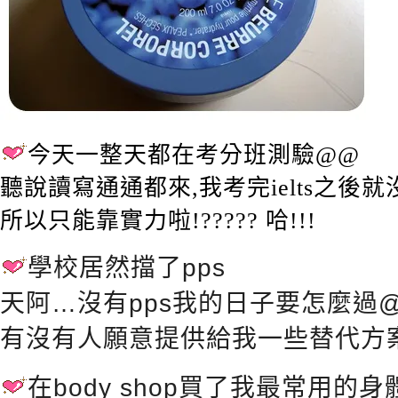
今天一整天都在考分班測驗@@
聽說讀寫通通都來,我考完ielts之後
所以只能靠實力啦!????? 哈!!!
學校居然擋了pps
天阿…沒有pps我的日子要怎麼過
有沒有人願意提供給我一些替代方案
在body shop買了我最常用的