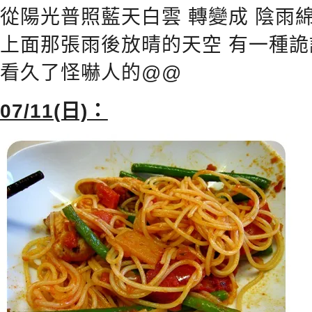
從陽光普照藍天白雲 轉變成 陰雨
上面那張雨後放晴的天空 有一種詭
看久了怪嚇人的@@
07/11(日)：