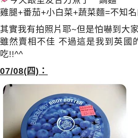
今天跟室友合力煮了一鍋麵
雞腿+番茄+小白菜+蔬菜麵=不知
其實我有拍照片耶~但是怕嚇到大家
雖然賣相不佳 不過這是我到英國
吃!!^^
07/08(四)：