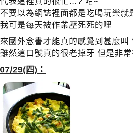
代表這裡真的很忙…? 哈~
不要以為網誌裡面都是吃喝玩樂就
我可是每天被作業壓死死的哩
來國外念書才能真的感覺到甚麼叫 “work 
雖然這口號真的很老掉牙 但是非
07/29(四)：