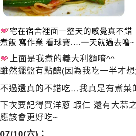
宅在宿舍裡面一整天的感覺真不錯
煮飯 寫作業 看球賽….一天就過去嚕~
上面是我煮的義大利麵唷^^
雖然擺盤有點醜(因為我吃一半才想
不過還真的不錯吃…我真是有煮菜
下次要記得買洋蔥 蝦仁 還有大蒜
應該會更好吃~
07/10(六)：