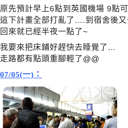
原先預計早上6點到英國機場 9點
這下計畫全部打亂了….到宿舍後
回來就已經半夜一點了~
我要來把床鋪好趕快去睡覺了…
走路都有點頭重腳輕了@@
07/05(一)：