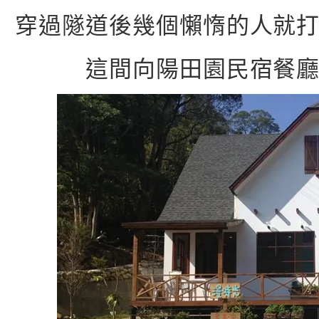
穿過隧道後幾個懶惰的人就
這間向陽田園民宿餐