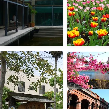
【新竹．景觀餐廳】新竹 巧立在
【桃園．復興】- 桃
峨眉湖邊的 - 二泉湖畔咖啡民宿
球最早盛開的鬱
(2015.02.21花