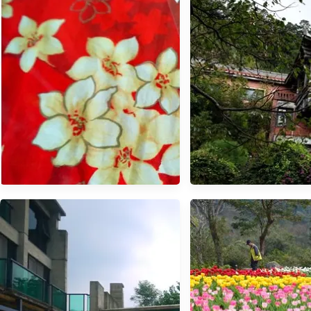
【苗栗．獅潭】- 古色古香的仙
【新竹．食記】- The 
草風味餐 仙山仙草
人文客棧．在如詩如
園中用餐