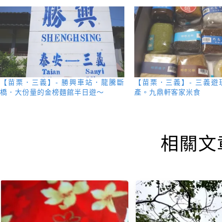
【苗栗．三義】- 勝興車站．龍騰斷
【苗栗．三義】- 三義遊
橋．大份量的金榜麵館半日遊～
產。九鼎軒客家米食
相關文