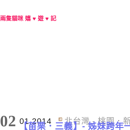
兩隻貓咪 嬉 ♥ 遊 ♥ 記
Main Menu
02
01.2014
北台灣 - 桃園．
【苗栗．三義】- 姊妹跨年