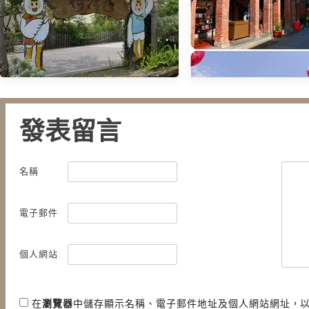
發表留言
名稱
【苗栗．公館】- 荷塘居田園景
【2016 春節出遊特輯
觀餐廳
賞櫻+泡湯+逛老街．
新春假期～
電子郵件
個人網站
在
瀏覽器
中儲存顯示名稱、電子郵件地址及個人網站網址，