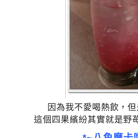
因為我不愛喝熱飲，但
這個四果繽紛其實就是野
*~八角摩卡