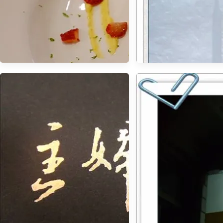
【午茶】金山 洋荳子咖啡
Door Cafe
【食記】Stoppage Time 補時．
為忙碌的生活偷一點休閒時間吧
＠科技大樓站