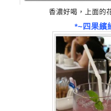
香濃好喝，上面的
*~四果繽