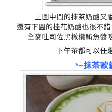
上圖中間的抹茶奶酪又
還有下圖的桂花奶酪也很不錯
全麥吐司佐黑橄欖鮪魚醬
下午茶都可以任
*~抹茶歐