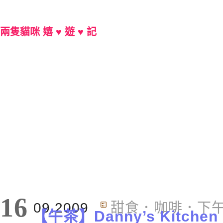
兩隻貓咪 嬉 ♥ 遊 ♥ 記
Main Menu
16
09.2009
甜食．咖啡．下
【午茶】Danny’s Kitc