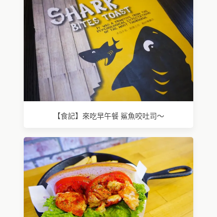
【食記】來吃早午餐 鯊魚咬吐司～