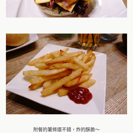
附餐的薯條還不錯，炸的酥脆～