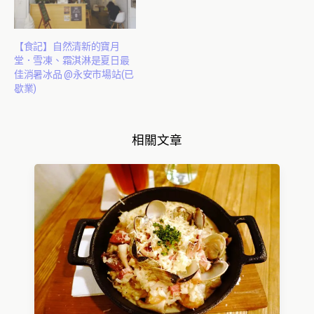
【食記】自然清新的寶月
堂．雪凍、霜淇淋是夏日最
佳消暑冰品 @永安市場站(已
歇業)
相關文章