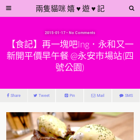
兩隻貓咪 嬉 ♥ 遊 ♥ 記
2015-01-17 • No Comments
【食記】再一塊吧ing．永和又一
新開平價早午餐 @永安市場站(四
號公園)
Share
Tweet
Pin
Mail
SMS