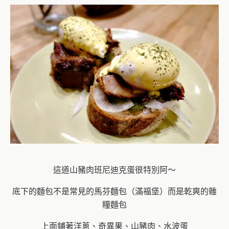
這道山豬肉班尼迪克蛋很特別阿～
底下的麵包不是常見的馬芬麵包（滿福堡）而是乾爽的雜
糧麵包
上面鋪著洋蔥、奇異果、山豬肉、水波蛋