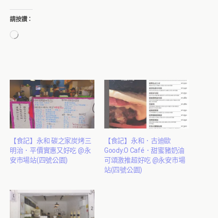
請按讚：
正
在
載
入...
【食記】永和 碳之家炭烤三
【食記】永和．古迪歐
明治．平價實惠又好吃 @永
Goody.O Café．甜蜜豬奶油
安市場站(四號公園)
可頌激推超好吃 @永安市場
站(四號公園)