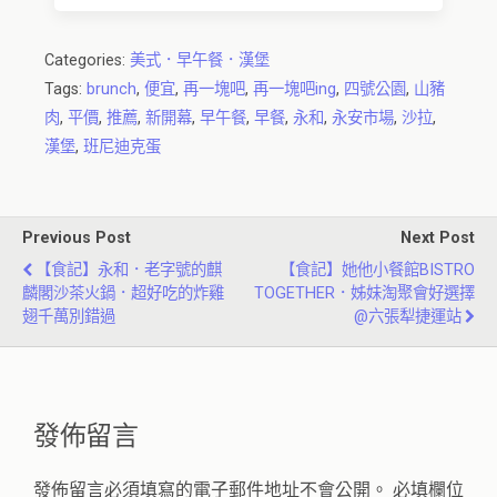
Categories:
美式．早午餐．漢堡
Tags:
brunch
,
便宜
,
再一塊吧
,
再一塊吧ing
,
四號公園
,
山豬
肉
,
平價
,
推薦
,
新開幕
,
早午餐
,
早餐
,
永和
,
永安市場
,
沙拉
,
漢堡
,
班尼迪克蛋
Previous Post
Next Post
【食記】永和．老字號的麒
【食記】她他小餐館BISTRO
麟閣沙茶火鍋．超好吃的炸雞
TOGETHER．姊妹淘聚會好選擇
翅千萬別錯過
@六張犁捷運站
發佈留言
發佈留言必須填寫的電子郵件地址不會公開。
必填欄位