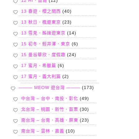
12 HI．首爾
(12)
13 春遊．櫻之關西
(40)
13 秋日．楓遊東京
(23)
13 雪見．姊妹遊東京
(14)
15 初冬．輕井澤．東京
(6)
15 曼谷華欣．度假趣
(24)
17 蜜月．希臘篇
(6)
17 蜜月．義大利篇
(2)
——— MEOW 遊台灣 ———
(173)
中台灣 – 台中．南投．彰化
(49)
北台灣 – 桃園．新竹．苗栗
(30)
南台灣 – 台南．高雄．屏東
(23)
南台灣 – 雲林．嘉義
(10)