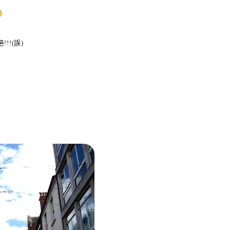
吧
!!!(誤)