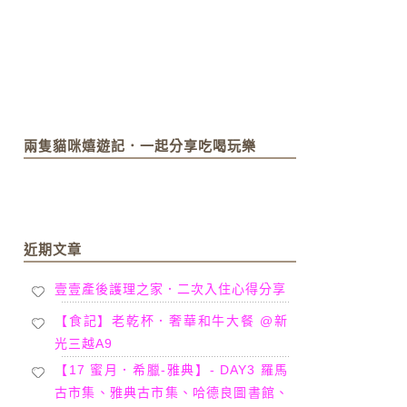
兩隻貓咪嬉遊記．一起分享吃喝玩樂
近期文章
壹壹產後護理之家．二次入住心得分享
【食記】老乾杯．奢華和牛大餐 @新
光三越A9
【17 蜜月．希臘-雅典】- DAY3 羅馬
古市集、雅典古市集、哈德良圖書館、