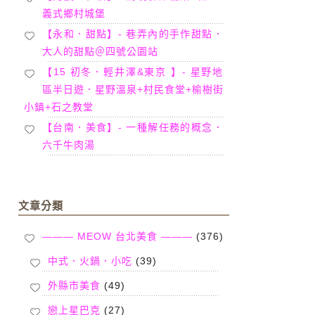
義式鄉村城堡
【永和．甜點】- 巷弄內的手作甜點．
大人的甜點＠四號公園站
【15 初冬．輕井澤&東京 】- 星野地
區半日遊．星野溫泉+村民食堂+榆樹街
小鎮+石之教堂
【台南．美食】- 一種解任務的概念．
六千牛肉湯
文章分類
——— MEOW 台北美食 ———
(376)
中式．火鍋．小吃
(39)
外縣市美食
(49)
戀上星巴克
(27)