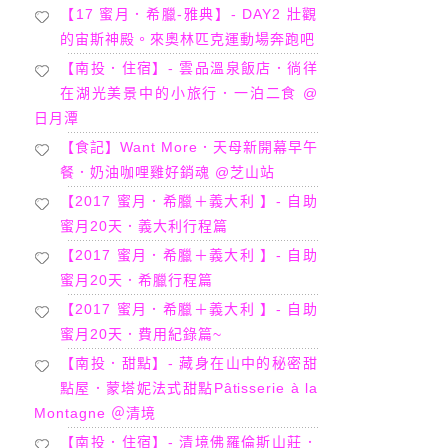
【17 蜜月．希臘-雅典】- DAY2 壯觀
的宙斯神殿。來奧林匹克運動場奔跑吧
【南投．住宿】- 雲品溫泉飯店．徜徉
在湖光美景中的小旅行．一泊二食 @
日月潭
【食記】Want More．天母新開幕早午
餐．奶油咖哩雞好銷魂 @芝山站
【2017 蜜月．希臘＋義大利 】- 自助
蜜月20天．義大利行程篇
【2017 蜜月．希臘＋義大利 】- 自助
蜜月20天．希臘行程篇
【2017 蜜月．希臘＋義大利 】- 自助
蜜月20天．費用紀錄篇~
【南投．甜點】- 藏身在山中的秘密甜
點屋．蒙塔妮法式甜點Pâtisserie à la
Montagne ＠清境
【南投．住宿】- 清境佛羅倫斯山莊．