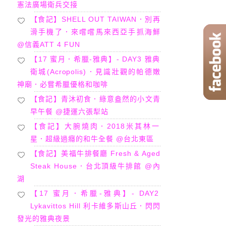
憲法廣場衛兵交接
【食記】SHELL OUT TAIWAN．別再
滑手機了．來嚐嚐馬來西亞手抓海鮮
@信義ATT 4 FUN
【17 蜜月．希臘-雅典】- DAY3 雅典
衛城(Acropolis)．見識壯觀的帕德嫩
神廟．必嘗希臘優格和咖啡
【食記】青沐初食．綠意盎然的小文青
早午餐 @捷運六張犁站
【食記】大腕燒肉．2018米其林一
星．超級過癮的和牛全餐 @台北東區
【食記】美福牛排餐廳 Fresh & Aged
Steak House．台北頂級牛排館 @內
湖
【17 蜜月．希臘-雅典】- DAY2
Lykavittos Hill 利卡維多斯山丘．閃閃
發光的雅典夜景