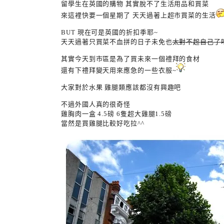
留學生在英國的購物 其實脫不了生活用品和買菜
來這裡快要一個星期了 天天過著上超市買菜的生活
BUT 現在可是英國的折扣季耶~
天天過著只買菜不血拼的日子未免也
太對不起自己了
其實今天到市區是為了買未來一個禮拜的食材
還有下禮拜變天用來應急的一些衣服~
大家對於水果 雞腿類應該都沒有興趣吧
不過外國人真的很奇怪
雞胸肉一盒 4.5磅 6隻超大雞腿1.5磅
當然是買雞腿比較好吃拉^^