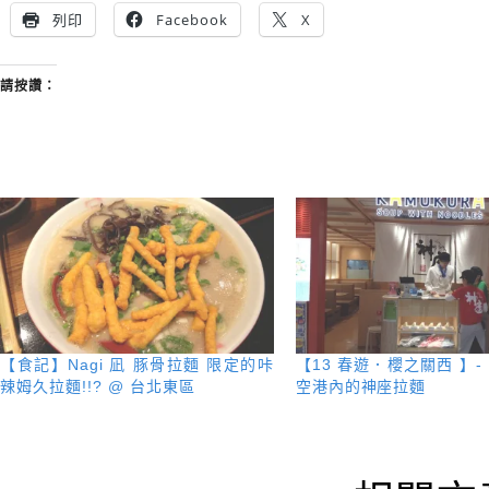
列印
Facebook
X
請按讚：
【食記】Nagi 凪 豚骨拉麵 限定的咔
【13 春遊．櫻之關西 】- 
辣姆久拉麵!!? @ 台北東區
空港內的神座拉麵