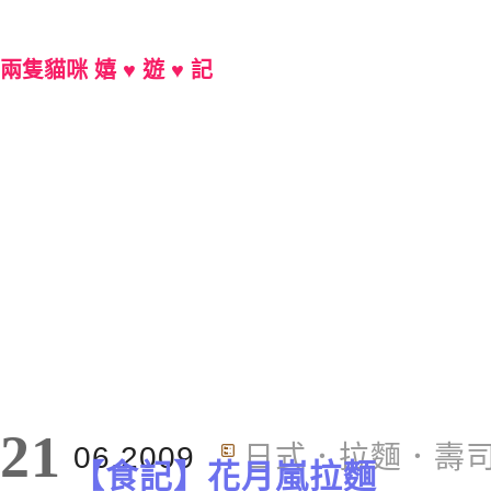
兩隻貓咪 嬉 ♥ 遊 ♥ 記
Main Menu
21
06.2009
日式．拉麵．壽
【食記】花月嵐拉麵