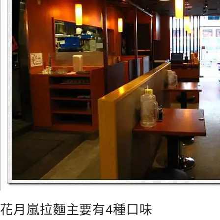
花月嵐拉麵主要有4種口味