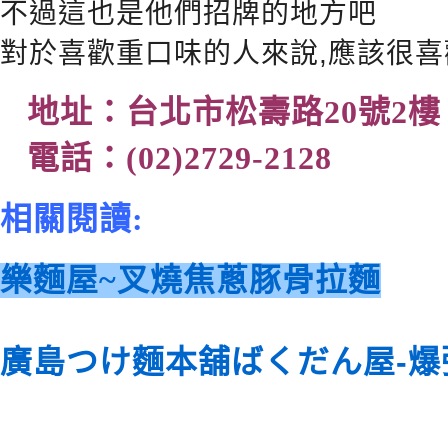
不過這也是他們招牌的地方吧
對於喜歡重口味的人來說,應該很喜
地址：台北市松壽路20號2樓
電話：(02)2729-2128
相關閱讀:
樂麵屋~叉燒焦蔥豚骨拉麵
廣島つけ麵本舖ばくだん屋-爆