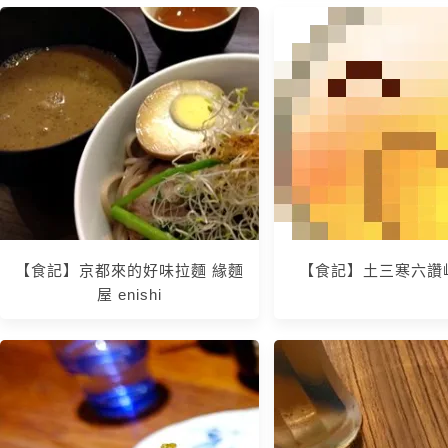
【食記】甘味處 もち餅屋 烤麻糬
@ 永康街
【食記】來自日本的
- 丸龜製麵 @新光
【食記】京都來的好味拉麵 緣麵
【食記】土三寒六讚
屋 enishi