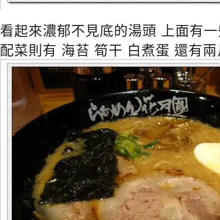
看起來濃郁不見底的湯頭 上面有一
配菜則有 海苔 筍干 白煮蛋 還有