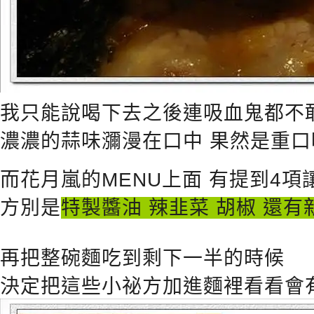
我只能說喝下去之後連吸血鬼都不敢
濃濃的蒜味瀰漫在口中 果然是重
而花月嵐的MENU上面 有提到4
方別是
特製醬油 辣韭菜 胡椒 還有
再把整碗麵吃到剩下一半的時候
決定把這些小祕方加進麵裡看看會