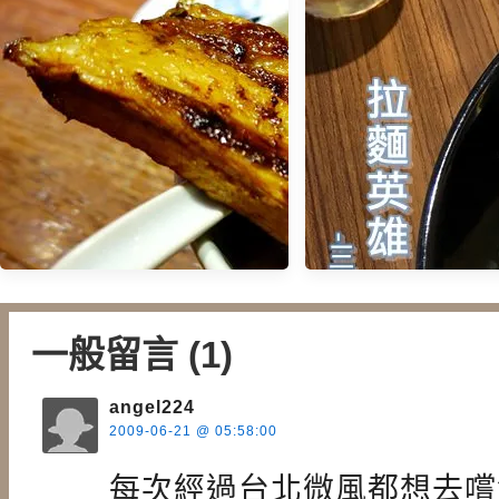
一般留言 (1)
angel224
【食記】麵屋武藏虎嘯．霸氣的
2009-06-21 @ 05:58:00
【食記】RAMEN HE
限量雙刀流拉麵 @忠孝敦化站
雄．三田製麵所 @
每次經過台北微風都想去嚐
(東區)