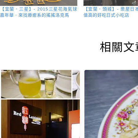
【宜蘭．三星】- 2015三星花海氣球
【宜蘭．頭城】- 樂屋日
嘉年華．來找療癒系的搖搖洛克馬
值高的好吃日式小吃店
相關文