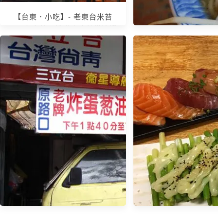
【台東．小吃】- 老東台米苔
目．台東熱門排隊小吃就從這攤
開始吃～
【台東．小吃】- 榕
目．小菜跟飲料也