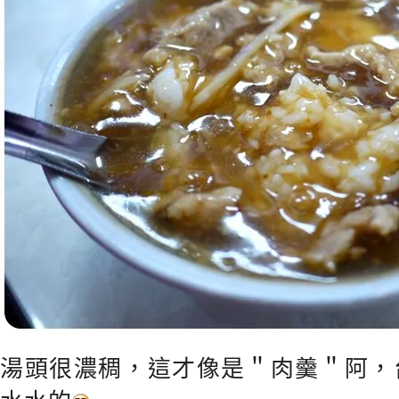
湯頭很濃稠，這才像是＂肉羹＂阿，