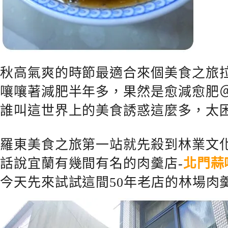
秋高氣爽的時節最適合來個美食之旅拉~
嚷嚷著減肥半年多，果然是愈減愈肥
誰叫這世界上的美食誘惑這麼多，太
羅東美食之旅第一站就先殺到林業文
話說宜蘭有幾間有名的肉羹店-
北門蒜
今天先來試試這間50年老店的林場肉