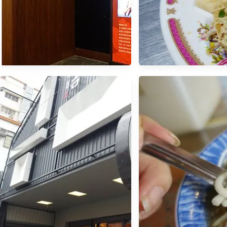
【宜蘭．美食】- 蘭城晶英紅樓
【台東．小吃】- 正
中餐廳．霸王櫻桃鴨五吃．櫻桃
圈．林家臭豆腐、寶
鴨握壽司好美味阿
鋐炸雞、老東芳青草
食一網打盡