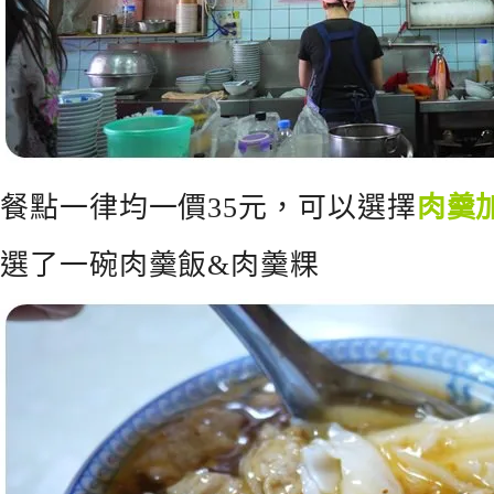
餐點一律均一價35元，可以選擇
肉羹
選了一碗肉羹飯&肉羹粿