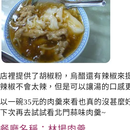
店裡提供了胡椒粉，烏醋還有辣椒來
辣椒不會太辣，但是可以讓湯的口感
以一碗35元的肉羹來看也真的沒甚麼
下次再去試試看北門蒜味肉羹~
餐廳名稱：林場肉羹