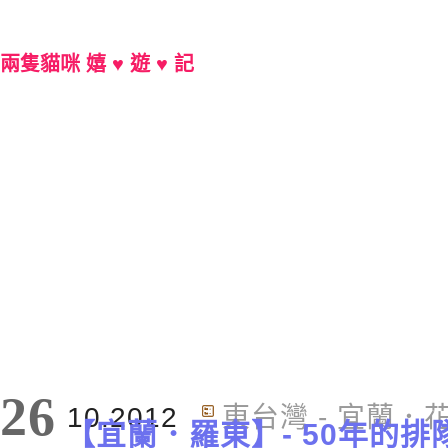
兩隻貓咪 嬉 ♥ 遊 ♥ 記
Main Menu
26
10.2012
東台灣 - 宜蘭．
【宜蘭．羅東】- 50年的排