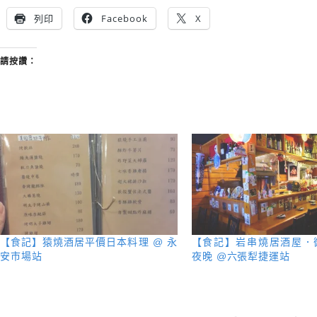
列印
Facebook
X
請按讚：
【食記】猿燒酒居平價日本料理 @ 永
【食記】岩串燒居酒屋．
安市場站
夜晚 @六張犁捷運站