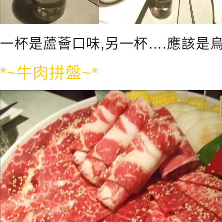
一杯是蘆薈口味,另一杯….應該是
*~牛肉拼盤~*