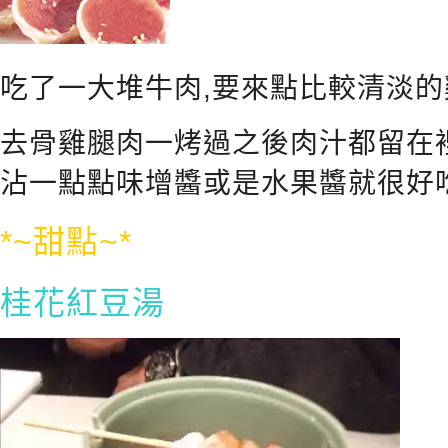
吃了一大堆牛肉,要來點比較清淡的
去骨雞腿肉一烤過之後肉汁都留在
沾一點點味增醬或是水果醬就很好
*~甜點~*
桂花紅豆湯