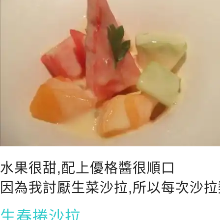
水果很甜,配上優格醬很順口
因為我討厭生菜沙拉,所以每次沙拉
生春捲沙拉