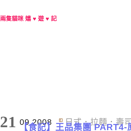
兩隻貓咪 嬉 ♥ 遊 ♥ 記
Main Menu
21
09.2008
日式．拉麵．壽
【食記】王品集團 PART4-