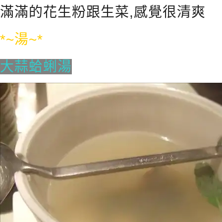
滿滿的花生粉跟生菜,感覺很清爽
*~湯~*
大蒜蛤蜊湯