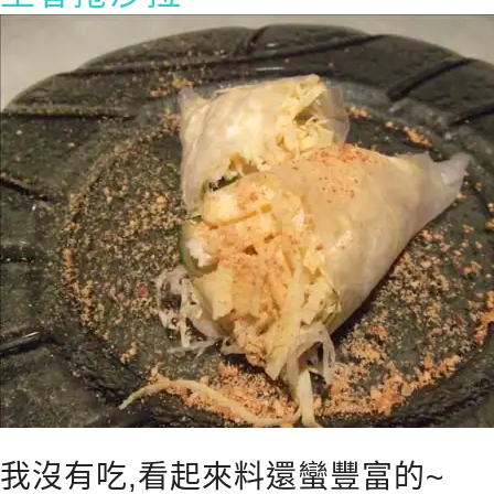
我沒有吃,看起來料還蠻豐富的~