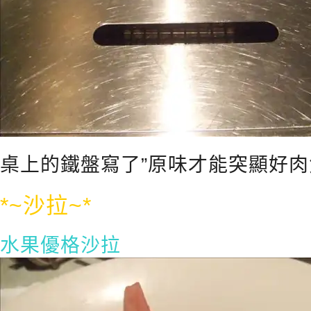
桌上的鐵盤寫了”原味才能突顯好肉
*~沙拉~*
水果優格沙拉