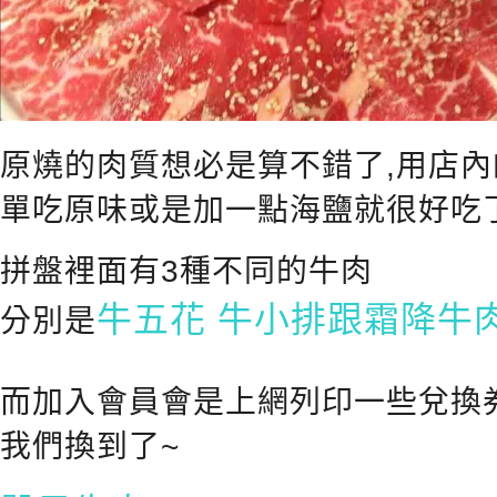
原燒的肉質想必是算不錯了,用店內
單吃原味或是加一點海鹽就很好吃
拼盤裡面有3種不同的牛肉
牛五花 牛小排跟霜降牛
分別是
而加入會員會是上網列印一些兌換
我們換到了~