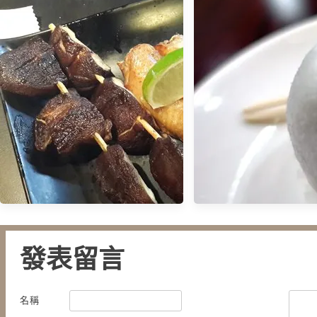
【食記】巷弄中的好滋味
街 日本食堂
【食記】劍持屋．台北知名的鰻
魚飯老店 @行天宮站
發表留言
【食記】三明堂．手
名稱
【食記】猿燒酒居平價日本料理
福．麻糬烏龍麵．單