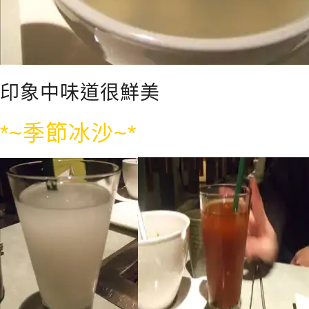
印象中味道很鮮美
*~季節冰沙~*