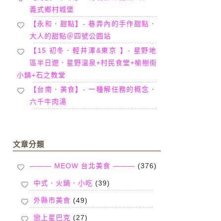
義式鄉村城堡
【永和．甜點】- 巷弄內的手作甜點．
大人的甜點＠四號公園站
【15 初冬．輕井澤&東京 】- 星野地
區半日遊．星野溫泉+村民食堂+榆樹街
小鎮+石之教堂
【台南．美食】- 一種解任務的概念．
六千牛肉湯
文章分類
——— MEOW 台北美食 ———
(376)
中式．火鍋．小吃
(39)
外縣市美食
(49)
戀上星巴克
(27)