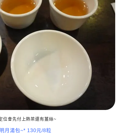
定位會先付上熱茶還有薑絲~
~明月湯包~* 130元/8粒