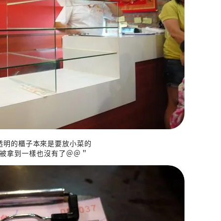
透明的櫃子本來是要放小菜的
被拿到一樣也沒有了＠＠＂