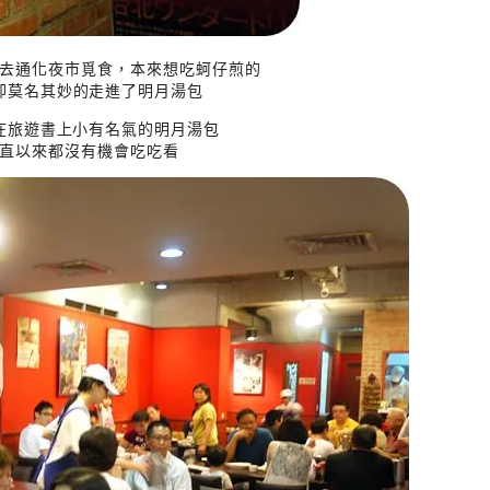
去通化夜市覓食，本來想吃蚵仔煎的
卻莫名其妙的走進了明月湯包
在旅遊書上小有名氣的明月湯包
直以來都沒有機會吃吃看