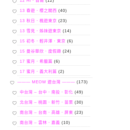
12 HI．首爾
(12)
13 春遊．櫻之關西
(40)
13 秋日．楓遊東京
(23)
13 雪見．姊妹遊東京
(14)
15 初冬．輕井澤．東京
(6)
15 曼谷華欣．度假趣
(24)
17 蜜月．希臘篇
(6)
17 蜜月．義大利篇
(2)
——— MEOW 遊台灣 ———
(173)
中台灣 – 台中．南投．彰化
(49)
北台灣 – 桃園．新竹．苗栗
(30)
南台灣 – 台南．高雄．屏東
(23)
南台灣 – 雲林．嘉義
(10)