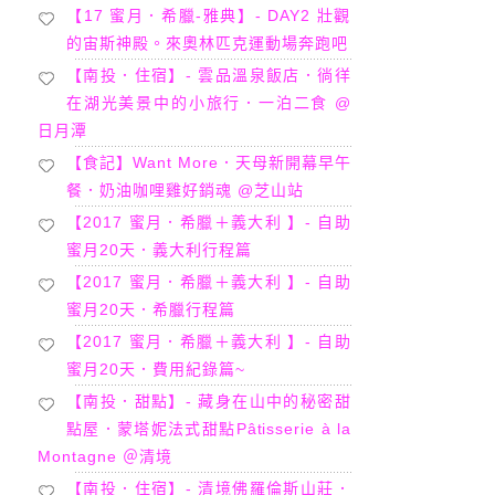
【17 蜜月．希臘-雅典】- DAY2 壯觀
的宙斯神殿。來奧林匹克運動場奔跑吧
【南投．住宿】- 雲品溫泉飯店．徜徉
在湖光美景中的小旅行．一泊二食 @
日月潭
【食記】Want More．天母新開幕早午
餐．奶油咖哩雞好銷魂 @芝山站
【2017 蜜月．希臘＋義大利 】- 自助
蜜月20天．義大利行程篇
【2017 蜜月．希臘＋義大利 】- 自助
蜜月20天．希臘行程篇
【2017 蜜月．希臘＋義大利 】- 自助
蜜月20天．費用紀錄篇~
【南投．甜點】- 藏身在山中的秘密甜
點屋．蒙塔妮法式甜點Pâtisserie à la
Montagne ＠清境
【南投．住宿】- 清境佛羅倫斯山莊．