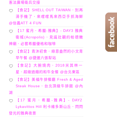
憲法廣場衛兵交接
【食記】SHELL OUT TAIWAN．別再
滑手機了．來嚐嚐馬來西亞手抓海鮮
@信義ATT 4 FUN
【17 蜜月．希臘-雅典】- DAY3 雅典
衛城(Acropolis)．見識壯觀的帕德嫩
神廟．必嘗希臘優格和咖啡
【食記】青沐初食．綠意盎然的小文青
早午餐 @捷運六張犁站
【食記】大腕燒肉．2018米其林一
星．超級過癮的和牛全餐 @台北東區
【食記】美福牛排餐廳 Fresh & Aged
Steak House．台北頂級牛排館 @內
湖
【17 蜜月．希臘-雅典】- DAY2
Lykavittos Hill 利卡維多斯山丘．閃閃
發光的雅典夜景