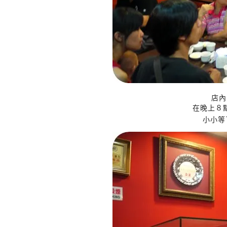
店內
在晚上８
小小等