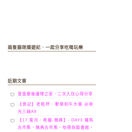
兩隻貓咪嬉遊記．一起分享吃喝玩樂
近期文章
壹壹產後護理之家．二次入住心得分享
【食記】老乾杯．奢華和牛大餐 @新
光三越A9
【17 蜜月．希臘-雅典】- DAY3 羅馬
古市集、雅典古市集、哈德良圖書館、