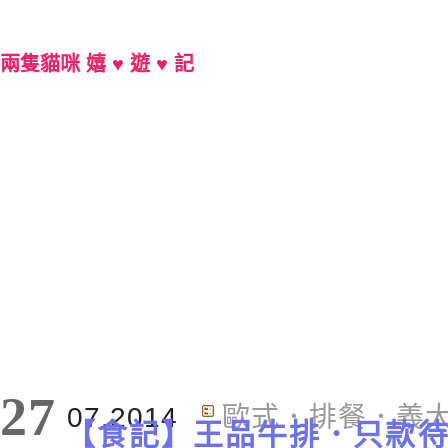
兩隻貓咪 嬉 ♥ 遊 ♥ 記
Main Menu
27
07.2014
歐式．排餐．義
【食記】王品牛排．只款