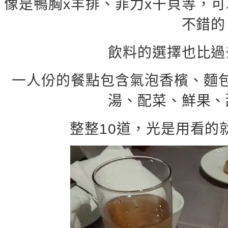
像是鴨胸x羊排、菲力x干貝等，
不錯的
飲料的選擇也比過
一人份的餐點包含氣泡香檳、麵
湯、配菜、鮮果、
整整10道，光是用看的