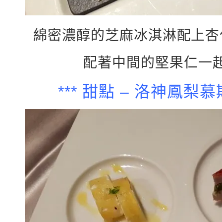
綿密濃醇的芝麻冰淇淋配上杏
配著中間的堅果仁一
*** 甜點 – 洛神鳳梨慕