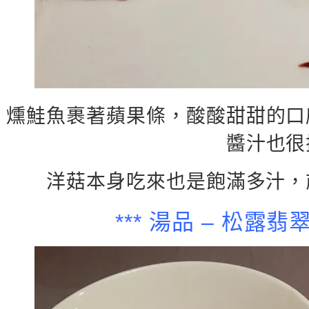
燻鮭魚裹著蘋果條，酸酸甜甜的口
醬汁也很
洋菇本身吃來也是飽滿多汁，
*** 湯品 – 松露翡