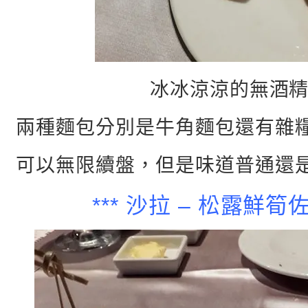
冰冰涼涼的無酒精
兩種麵包分別是牛角麵包還有雜
可以無限續盤，但是味道普通還
*** 沙拉 – 松露鮮筍