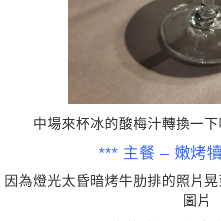
中場來杯冰的酸梅汁轉換一下
*** 主餐 – 嫩烤
因為燈光太昏暗烤牛肋排的照片晃
圖片