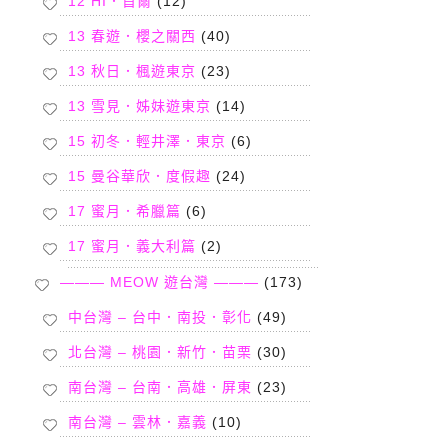
12 HI．首爾
(12)
13 春遊．櫻之關西
(40)
13 秋日．楓遊東京
(23)
13 雪見．姊妹遊東京
(14)
15 初冬．輕井澤．東京
(6)
15 曼谷華欣．度假趣
(24)
17 蜜月．希臘篇
(6)
17 蜜月．義大利篇
(2)
——— MEOW 遊台灣 ———
(173)
中台灣 – 台中．南投．彰化
(49)
北台灣 – 桃園．新竹．苗栗
(30)
南台灣 – 台南．高雄．屏東
(23)
南台灣 – 雲林．嘉義
(10)