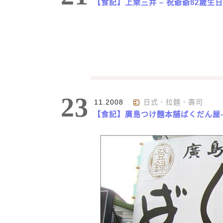
【食記】上乘三井 – 祝爺爺82歲生
23
11.2008
日式．拉麵．壽司
【食記】廣島つけ麵本舖ばくだん屋