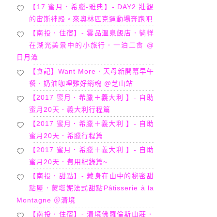
【17 蜜月．希臘-雅典】- DAY2 壯觀
的宙斯神殿。來奧林匹克運動場奔跑吧
【南投．住宿】- 雲品溫泉飯店．徜徉
在湖光美景中的小旅行．一泊二食 @
日月潭
【食記】Want More．天母新開幕早午
餐．奶油咖哩雞好銷魂 @芝山站
【2017 蜜月．希臘＋義大利 】- 自助
蜜月20天．義大利行程篇
【2017 蜜月．希臘＋義大利 】- 自助
蜜月20天．希臘行程篇
【2017 蜜月．希臘＋義大利 】- 自助
蜜月20天．費用紀錄篇~
【南投．甜點】- 藏身在山中的秘密甜
點屋．蒙塔妮法式甜點Pâtisserie à la
Montagne ＠清境
【南投．住宿】- 清境佛羅倫斯山莊．