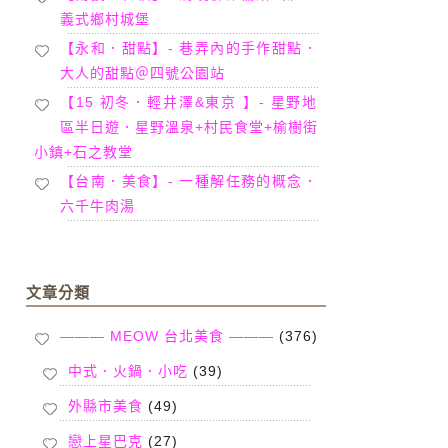
義式鄉村城堡
【永和．甜點】- 巷弄內的手作甜點．
大人的甜點＠四號公園站
【15 初冬．輕井澤&東京 】- 星野地
區半日遊．星野溫泉+村民食堂+榆樹街
小鎮+石之教堂
【台南．美食】- 一種解任務的概念．
六千牛肉湯
文章分類
——— MEOW 台北美食 ———
(376)
中式．火鍋．小吃
(39)
外縣市美食
(49)
戀上星巴克
(27)