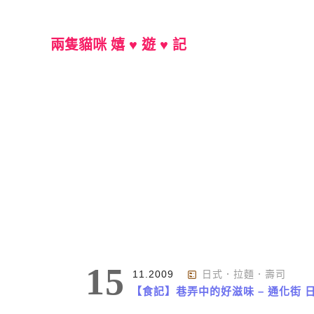
兩隻貓咪 嬉 ♥ 遊 ♥ 記
Main Menu
分類 : 日式．拉麵．壽司
15
11.2009
日式．拉麵．壽司
【食記】巷弄中的好滋味 – 通化街 