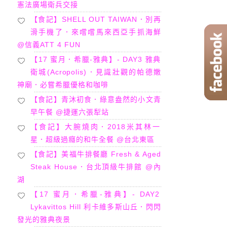
憲法廣場衛兵交接
【食記】SHELL OUT TAIWAN．別再
滑手機了．來嚐嚐馬來西亞手抓海鮮
@信義ATT 4 FUN
【17 蜜月．希臘-雅典】- DAY3 雅典
衛城(Acropolis)．見識壯觀的帕德嫩
神廟．必嘗希臘優格和咖啡
【食記】青沐初食．綠意盎然的小文青
早午餐 @捷運六張犁站
【食記】大腕燒肉．2018米其林一
星．超級過癮的和牛全餐 @台北東區
【食記】美福牛排餐廳 Fresh & Aged
Steak House．台北頂級牛排館 @內
湖
【17 蜜月．希臘-雅典】- DAY2
Lykavittos Hill 利卡維多斯山丘．閃閃
發光的雅典夜景