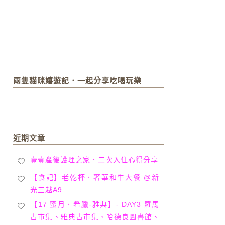
兩隻貓咪嬉遊記．一起分享吃喝玩樂
近期文章
壹壹產後護理之家．二次入住心得分享
【食記】老乾杯．奢華和牛大餐 @新
光三越A9
【17 蜜月．希臘-雅典】- DAY3 羅馬
古市集、雅典古市集、哈德良圖書館、