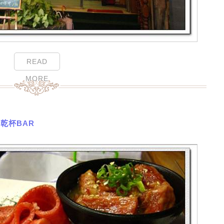
READ
MORE
乾杯BAR