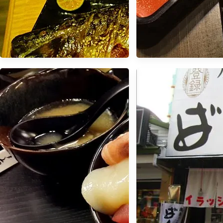
【食記】岩串燒居酒屋．微醺的
【食記】劍持屋．台
周末夜晚 @六張犁捷運站
魚飯老店 @行天