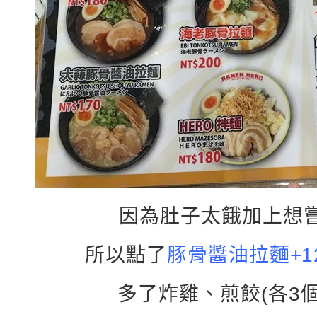
因為肚子太餓加上想
所以點了
豚骨醬油拉麵+1
多了炸雞、煎餃(各3個)