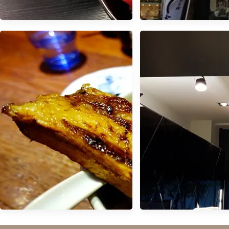
【食記】廣島つけ麵
ん屋-爆彈屋
【食記】火紅排隊美食 平價日式
料理 - 小六食堂@行天宮站