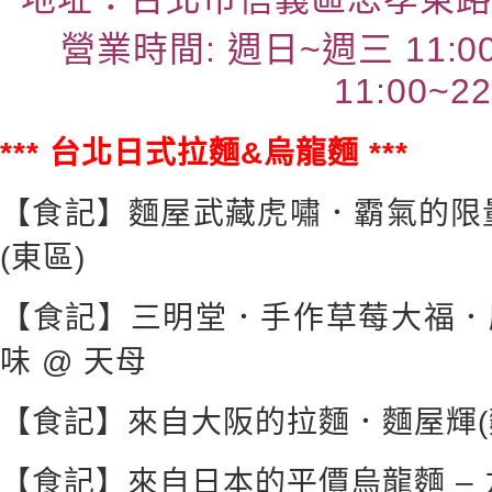
營業時間: 週日~週三 11:0
11:00~22
*** 台北日式拉麵&烏龍麵 ***
【食記】麵屋武藏虎嘯．霸氣的限
(東區)
【食記】三明堂．手作草莓大福．
味 @ 天母
【食記】來自大阪的拉麵．麵屋輝(麵や
【食記】來自日本的平價烏龍麵 –