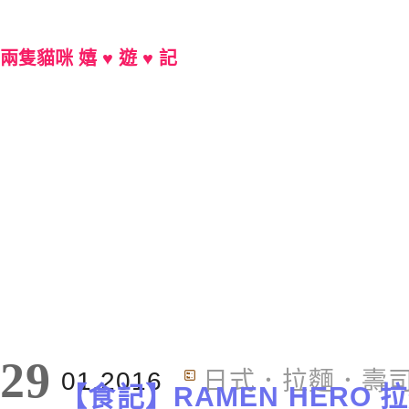
兩隻貓咪 嬉 ♥ 遊 ♥ 記
Main Menu
29
01.2016
日式．拉麵．壽
【食記】RAMEN HERO